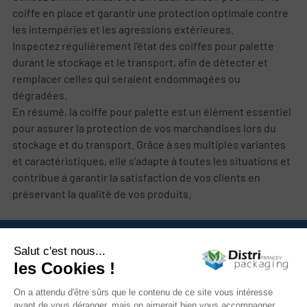
coiffe en place et garantir une protection optimale contre
les intempéries et les agressions extérieures.
Inspectez régulièrement l'état des coiffes pour palette
durant le stockage et le transport, afin de détecter et
remplacer celles qui seraient endommagées ou
dégradées.
En résumé, la coiffe pour palette est un élément essentiel
pour assurer la protection de vos marchandises lors du
stockage et du transport. Grâce à ses multiples variantes
et caractéristiques, elle s'adapte à toutes les situations et
contribue à garantir la satisfaction de vos clients en
préservant la qualité de vos produits.
Nous contacter

Catégories

Mon compte
