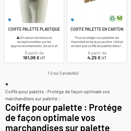
COIFFE PALETTE PLASTIQUE
COIFFE PALETTE EN CARTON
⚠️ En raison de tensions
Pour protéger vos palettes de
exceptionnelles sur les
l’humidité et de la poussière. Utilisé
approvisionnements, les prix et
en tant que coiffe de palette dans le
délais de ce produit sont
but de protéger la marchandise de
À partir de
À partir de
susceptibles d’évoluer. Nous vous...
la...
Prix
Prix
161,09 €
4,25 €
HT
HT
1-2 sur 2 produit(s)
Coiffe pour palette : Protège de façon optimale vos
marchandises sur palette :
Coiffe pour palette : Protége
de façon optimale vos
marchandises sur palette