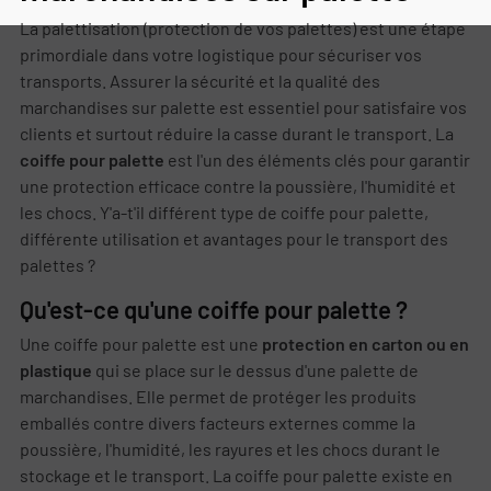
La palettisation (protection de vos palettes) est une étape
primordiale dans votre logistique pour sécuriser vos
transports. Assurer la sécurité et la qualité des
marchandises sur palette est essentiel pour satisfaire vos
clients et surtout réduire la casse durant le transport. La
coiffe pour palette
est l'un des éléments clés pour garantir
une protection efficace contre la poussière, l'humidité et
les chocs. Y'a-t'il différent type de coiffe pour palette,
différente utilisation et avantages pour le transport des
palettes ?
Qu'est-ce qu'une coiffe pour palette ?
Une coiffe pour palette est une
protection en carton ou en
plastique
qui se place sur le dessus d'une palette de
marchandises. Elle permet de protéger les produits
emballés contre divers facteurs externes comme la
poussière, l'humidité, les rayures et les chocs durant le
stockage et le transport. La coiffe pour palette existe en