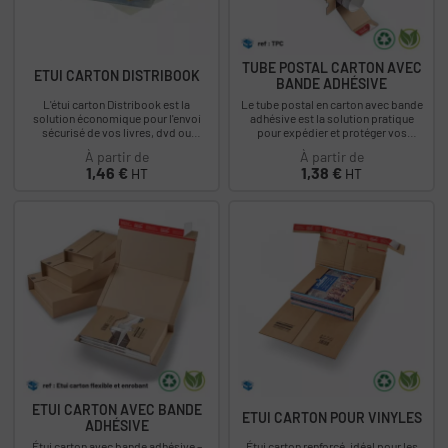
TUBE POSTAL CARTON AVEC
ETUI CARTON DISTRIBOOK
BANDE ADHÉSIVE
L'étui carton Distribook est la
Le tube postal en carton avec bande
solution économique pour l'envoi
adhésive est la solution pratique
sécurisé de vos livres, dvd ou
pour expédier et protéger vos
documents A5 et A4. L'étui carton
affiches, posters, plans et
À partir de
À partir de
Distribook...
documents roulés...
Prix
Prix
1,46 €
1,38 €
HT
HT
ETUI CARTON AVEC BANDE
ETUI CARTON POUR VINYLES
ADHÉSIVE
Étui carton avec bande adhésive –
Étui carton renforcé, idéal pour les