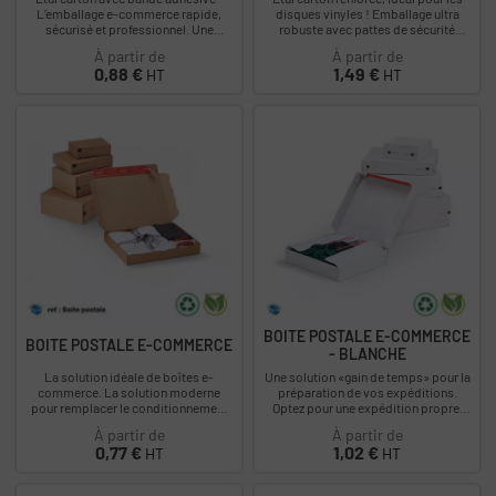
L’emballage e-commerce rapide,
disques vinyles ! Emballage ultra
sécurisé et professionnel. Une
robuste avec pattes de sécurité
solution d’expédition pensée pour
latérales. Convient pour les albums...
À partir de
À partir de
les vendeurs...
Prix
Prix
0,88 €
1,49 €
HT
HT
BOITE POSTALE E-COMMERCE
BOITE POSTALE E-COMMERCE
- BLANCHE
La solution idéale de boîtes e-
Une solution «gain de temps» pour la
commerce. La solution moderne
préparation de vos expéditions.
pour remplacer le conditionnement
Optez pour une expédition propre,
classique en e-commerce 4 points...
rapide et sécurisée avec notre
À partir de
À partir de
boîte...
Prix
Prix
0,77 €
1,02 €
HT
HT