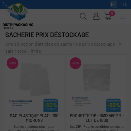
HT
TTC
0
Basc
☰
la
navi
SACHERIE PRIX DÉSTOCKAGE
Une sélection d'articles de sacherie à prix déstockage ! A
saisir stock limité.
-50%
-50%
SAC PLASTIQUE PLAT - 100
POCHETTE ZIP - 350X450MM -
MICRONS
LOT DE 1000
Sachet plastique plat - pour
Sac ZIP - Pour le conditionnement de
emballer, regrouper et protéger vos
petites et moyennes pièces !