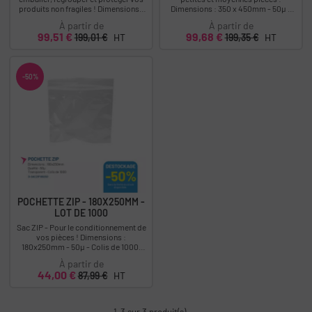
produits non fragiles ! Dimensions :
Dimensions : 350 x 450mm - 50µ -
600x1000mm - 100µ - Colis de 150....
Colis de 1000. Déstockage : -50%
À partir de
À partir de
0,10€...
Prix
Prix
Prix
Prix
99,51 €
99,68 €
199,01 €
HT
199,35 €
HT
-50%
POCHETTE ZIP - 180X250MM -
LOT DE 1000
Sac ZIP - Pour le conditionnement de
vos pièces ! Dimensions :
180x250mm - 50µ - Colis de 1000.
Déstockage : -50% 0,45€HT l'unité
À partir de
au...
Prix
Prix
44,00 €
87,99 €
HT