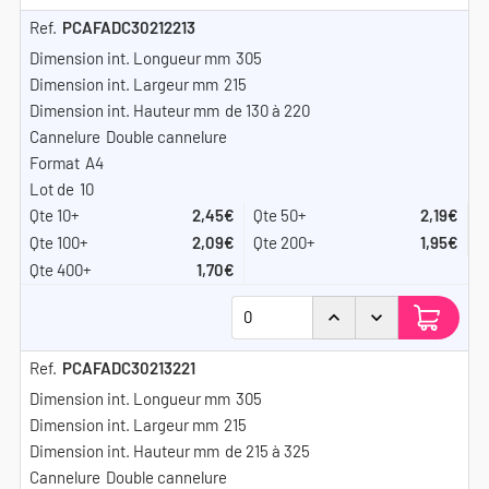
PCAFADC30212213
305
215
de 130 à 220
Double cannelure
A4
10
2,45€
2,19€
2,09€
1,95€
1,70€
PCAFADC30213221
305
215
de 215 à 325
Double cannelure