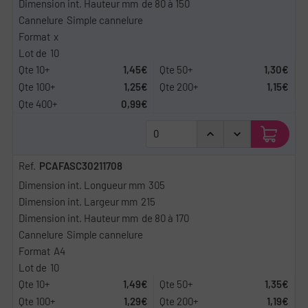
de 80 à 150
Simple cannelure
x
10
1,45€
1,30€
1,25€
1,15€
0,99€
PCAFASC30211708
305
215
de 80 à 170
Simple cannelure
A4
10
1,49€
1,35€
1,29€
1,19€