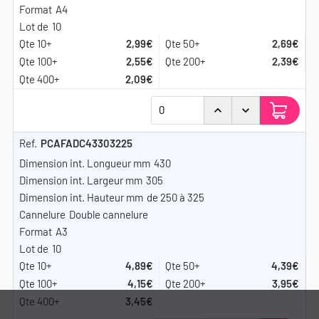
A4
10
2,99€
2,69€
2,55€
2,39€
2,09€
PCAFADC43303225
430
305
de 250 à 325
Double cannelure
A3
10
4,89€
4,39€
4,15€
3,95€
3,45€