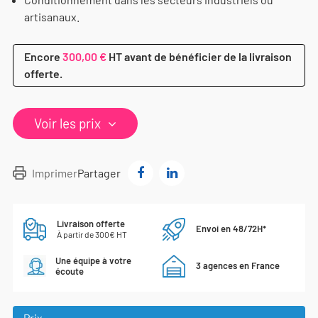
artisanaux.
Encore
300,00 €
HT avant de bénéficier de la livraison
offerte.
Voir les prix
Imprimer
Partager
Livraison offerte
Envoi en 48/72H*
À partir de 300€ HT
Une équipe à votre
3 agences en France
écoute
Prix