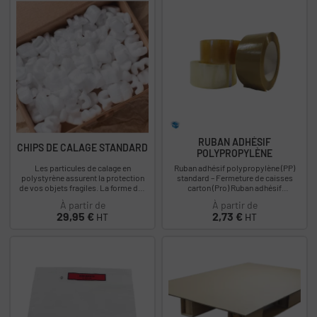
RUBAN ADHÉSIF
CHIPS DE CALAGE STANDARD
POLYPROPYLÈNE
Les particules de calage en
Ruban adhésif polypropylène (PP)
polystyrène assurent la protection
standard – Fermeture de caisses
de vos objets fragiles. La forme des
carton (Pro) Ruban adhésif
chips de calage permet un
polypropylène (PP) pour la fermeture
À partir de
À partir de
emboîtement et...
manuelle de...
Prix
Prix
29,95 €
2,73 €
HT
HT