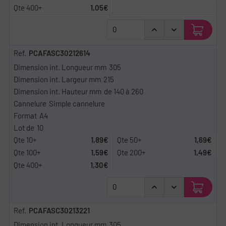
1,05€
PCAFASC30212614
305
215
de 140 à 260
Simple cannelure
A4
10
1,89€
1,69€
1,59€
1,49€
1,30€
PCAFASC30213221
305