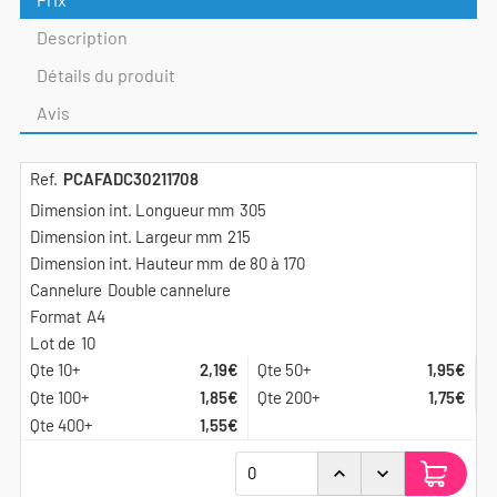
Description
Détails du produit
Avis
PCAFADC30211708
305
215
de 80 à 170
Double cannelure
A4
10
2,19€
1,95€
1,85€
1,75€
1,55€