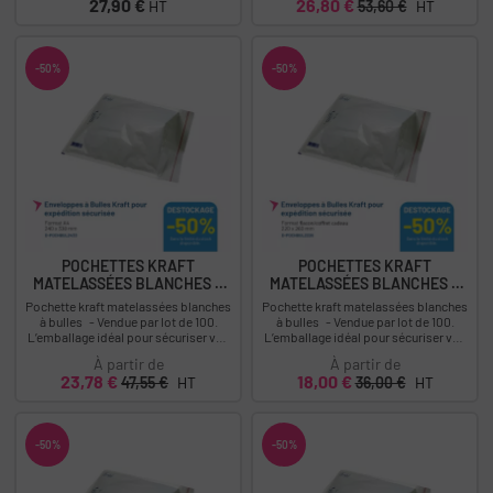
Prix
Prix
Prix
27,90 €
26,80 €
HT
53,60 €
HT
-50%
-50%
POCHETTES KRAFT
POCHETTES KRAFT
MATELASSÉES BLANCHES À
MATELASSÉES BLANCHES À
BULLES...
BULLES...
Pochette kraft matelassées blanches
Pochette kraft matelassées blanches
à bulles - Vendue par lot de 100.
à bulles - Vendue par lot de 100.
L’emballage idéal pour sécuriser vos
L’emballage idéal pour sécuriser vos
envois fragiles. Descriptif :...
envois fragiles. Descriptif :...
À partir de
À partir de
Prix
Prix
Prix
Prix
23,78 €
18,00 €
47,55 €
HT
36,00 €
HT
-50%
-50%