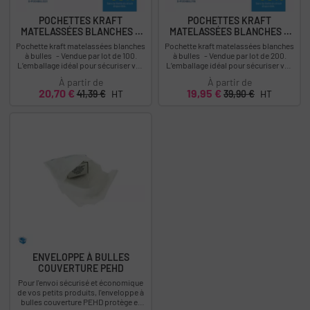
POCHETTES KRAFT
POCHETTES KRAFT
MATELASSÉES BLANCHES À
MATELASSÉES BLANCHES À
BULLES...
BULLES...
Pochette kraft matelassées blanches
Pochette kraft matelassées blanches
à bulles - Vendue par lot de 100.
à bulles - Vendue par lot de 200.
L’emballage idéal pour sécuriser vos
L’emballage idéal pour sécuriser vos
envois fragiles. Descriptif :...
envois fragiles. Descriptif :...
À partir de
À partir de
Prix
Prix
Prix
Prix
20,70 €
19,95 €
41,39 €
HT
39,90 €
HT
ENVELOPPE À BULLES
COUVERTURE PEHD
Pour l'envoi sécurisé et économique
de vos petits produits, l'enveloppe à
bulles couverture PEHD protège et