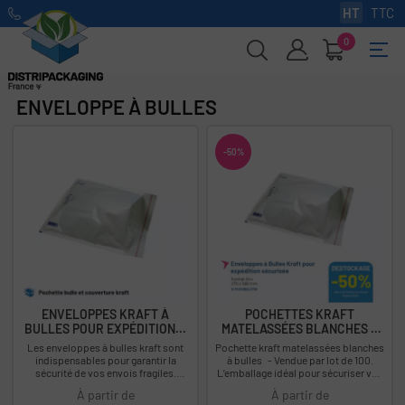
HT
TTC
0
Basc
☰
la
navi
ENVELOPPE À BULLES
-50%
ENVELOPPES KRAFT À
POCHETTES KRAFT
BULLES POUR EXPÉDITION...
MATELASSÉES BLANCHES À
BULLES -...
Les enveloppes à bulles kraft sont
Pochette kraft matelassées blanches
indispensables pour garantir la
à bulles - Vendue par lot de 100.
sécurité de vos envois fragiles.
L’emballage idéal pour sécuriser vos
Conçues d'un papier kraft et d'un film
envois fragiles. Descriptif :...
À partir de
À partir de
bulle...