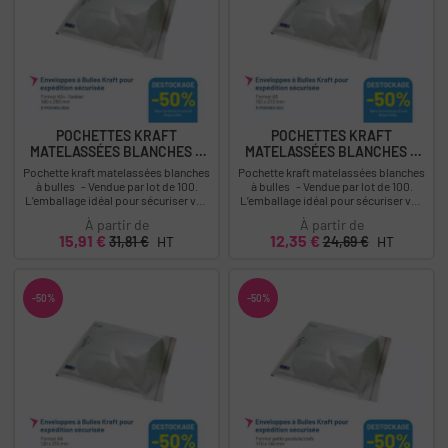
POCHETTES KRAFT
POCHETTES KRAFT
MATELASSÉES BLANCHES À
MATELASSÉES BLANCHES À
BULLES...
BULLES...
Pochette kraft matelassées blanches
Pochette kraft matelassées blanches
à bulles - Vendue par lot de 100.
à bulles - Vendue par lot de 100.
L’emballage idéal pour sécuriser vos
L’emballage idéal pour sécuriser vos
envois fragiles. Descriptif :...
envois fragiles. Descriptif :...
À partir de
À partir de
Prix
Prix
Prix
Prix
15,91 €
12,35 €
31,81 €
HT
24,69 €
HT
-50%
-50%