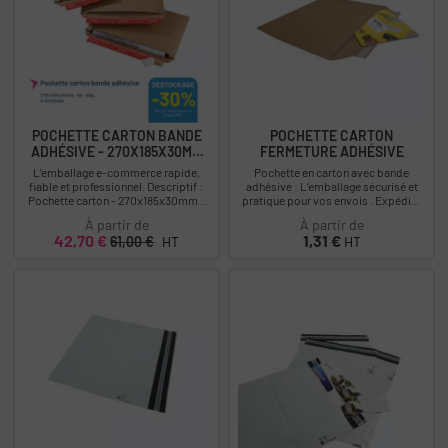
POCHETTE CARTON BANDE
POCHETTE CARTON
ADHÉSIVE - 270X185X30MM
FERMETURE ADHÉSIVE
-...
L’emballage e-commerce rapide,
Pochette en carton avec bande
fiable et professionnel. Descriptif :
adhésive : L’emballage sécurisé et
Pochette carton - 270x185x30mm -
pratique pour vos envois . Expédiez
Format B5 - 70g Déstockage :...
vos documents, livres et objets plats
À partir de
À partir de
en...
Prix
Prix
Prix
42,70 €
1,31 €
61,00 €
HT
HT