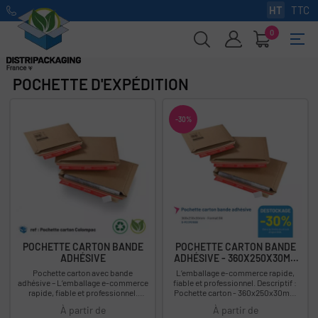
HT
TTC
0
Basc
☰
la
navi
POCHETTE D'EXPÉDITION
-30%
POCHETTE CARTON BANDE
POCHETTE CARTON BANDE
ADHÉSIVE
ADHÉSIVE - 360X250X30MM
-...
Pochette carton avec bande
L’emballage e-commerce rapide,
adhésive – L’emballage e-commerce
fiable et professionnel. Descriptif :
rapide, fiable et professionnel.
Pochette carton - 360x250x30mm
Pensée pour les e-commerçants
- Format B4 Déstockage : -30%...
À partir de
À partir de
exigeants. La...