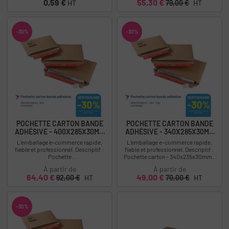
Prix
Prix
Prix
0,59 €
55,30 €
HT
79,00 €
HT
-30%
-30%
POCHETTE CARTON BANDE
POCHETTE CARTON BANDE
ADHÉSIVE - 400X285X30MM
ADHÉSIVE - 340X285X30MM
-...
-...
L’emballage e-commerce rapide,
L’emballage e-commerce rapide,
fiable et professionnel. Descriptif :
fiable et professionnel. Descriptif :
Pochette
Pochette carton - 340x235x30mm -
carton - 400x285x30mm - 97g
A4+ - 70g Déstockage : -30%...
À partir de
À partir de
Déstockage : -30% Soit...
Prix
Prix
Prix
Prix
64,40 €
49,00 €
92,00 €
HT
70,00 €
HT
-30%