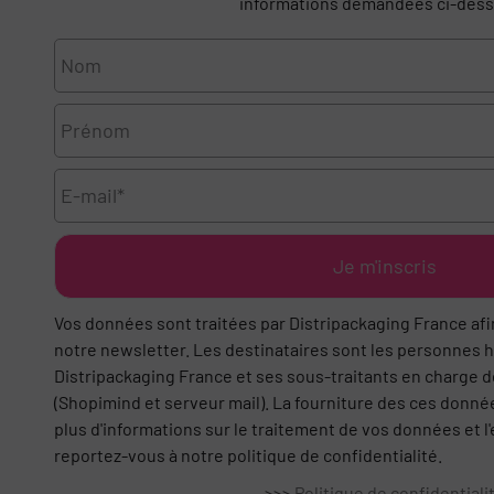
informations demandées ci-dess
Je m'inscris
Vos données sont traitées par Distripackaging France afin
notre newsletter. Les destinataires sont les personnes h
Distripackaging France et ses sous-traitants en charge de
(Shopimind et serveur mail). La fourniture des ces donnée
plus d'informations sur le traitement de vos données et l'
reportez-vous à notre politique de confidentialité.
>>>
Politique de confi
dentiali