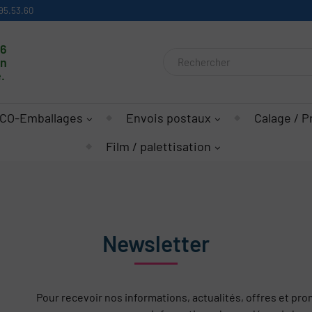
95.53.60
16
on
.
CO-Emballages
Envois postaux
Calage / P
Film / palettisation
Newsletter
Pour recevoir nos informations, actualités, offres et pro