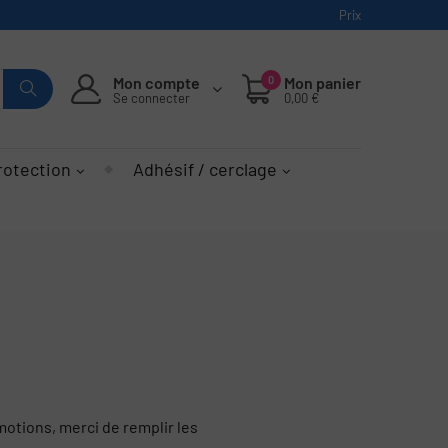
Prix
Mon compte
0
Mon panier
Se connecter
0,00 €
rotection
Adhésif / cerclage
motions, merci de remplir les