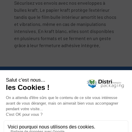
Sécurisez vos envois avec nos enveloppes à
bulles kraft. Le papier kraft protège l’extérieur
tandis que le film bulle intérieur amortit les chocs
et vibrations, même en cas de manipulations
intensives. En kraft blanc, elles sont disponibles
en plusieurs formats et se ferment en un geste
grâce à leur fermeture adhésive intégrée.
Nous contacter

Catégories

Mon compte

Informations

Newsletter
