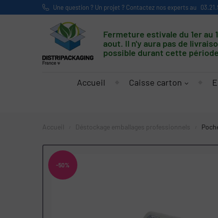
Une question ? Un projet ? Contactez nos experts au
03.21.
Fermeture estivale du 1er au 
aout. Il n'y aura pas de livrais
possible durant cette période
Accueil
Caisse carton
E
Accueil
Déstockage emballages professionnels
Poche
-50%