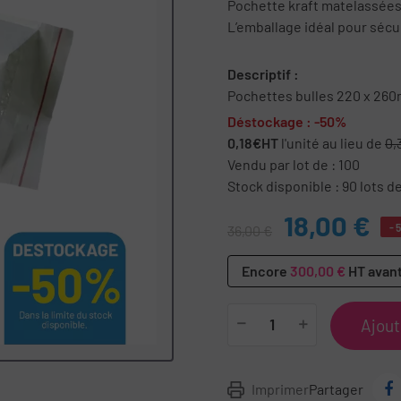
Pochette kraft matelassées
L’emballage idéal pour sécur
Descriptif :
Pochettes bulles 220 x 260
Déstockage : -50%
0,18€HT
l'unité au lieu de
0,
Vendu par lot de : 100
Stock disponible : 90 lots d
18,00 €
- 
36,00 €
Encore
300,00 €
HT avant
Ajout
Imprimer
Partager