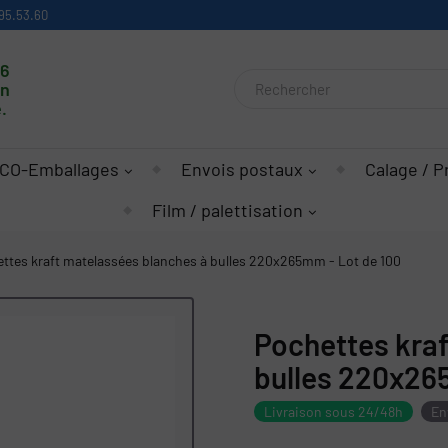
95.53.60
16
on
.
CO-Emballages
Envois postaux
Calage / P
Film / palettisation
ttes kraft matelassées blanches à bulles 220x265mm - Lot de 100
Pochettes kra
bulles 220x26
Livraison sous 24/48h
En