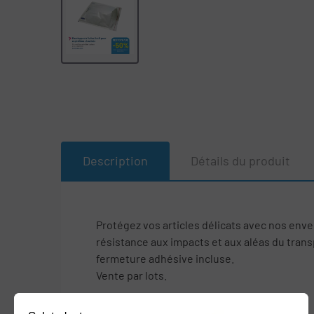
Description
Détails du produit
Protégez vos articles délicats avec nos enve
résistance aux impacts et aux aléas du transpo
fermeture adhésive incluse.
Vente par lots.