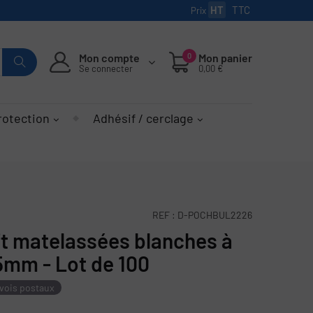
HT
TTC
Prix
Mon compte
0
Mon panier
Se connecter
0,00 €
rotection
Adhésif / cerclage
REF :
D-POCHBUL2226
ft matelassées blanches à
5mm - Lot de 100
vois postaux