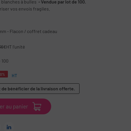
 blanches à bulles
- Vendue par lot de 100.
iser vos envois fragiles.
mm - Flacon / coffret cadeau
36
€HT l'unité
e 100
50%
HT
 de bénéficier de la livraison offerte.
er au panier