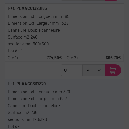
PLAACC1328185
185
1328
Double cannelure
246
300x300
1
774,59€
696,79€
PLAACC637370
370
637
Double cannelure
236
120x120
1