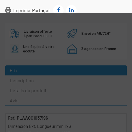
Imprimer
Partager
Livraison offerte
Envoi en 48/72H*
À partir de 300€ HT
Une équipe à votre
3 agences en France
écoute
Prix
Description
Détails du produit
Avis
PLAACC1037196
196