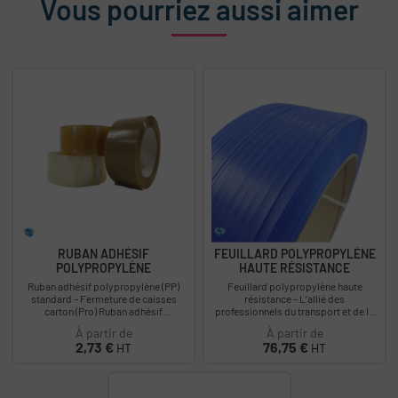
Vous pourriez aussi aimer
RUBAN ADHÉSIF
FEUILLARD POLYPROPYLÈNE
POLYPROPYLÈNE
HAUTE RÉSISTANCE
Ruban adhésif polypropylène (PP)
Feuillard polypropylène haute
standard – Fermeture de caisses
résistance – L’allié des
carton (Pro) Ruban adhésif
professionnels du transport et de la
polypropylène (PP) pour la fermeture
logistique. Optimisez vos opérations
À partir de
À partir de
manuelle de...
de cerclage...
Prix
Prix
2,73 €
76,75 €
HT
HT