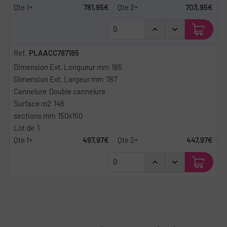
781,95€
703,95€
PLAACC787185
185
787
Double cannelure
146
150x150
1
497,97€
447,97€