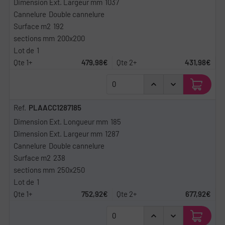
1037
Double cannelure
192
200x200
1
479,98€
431,98€
PLAACC1287185
185
1287
Double cannelure
238
250x250
1
752,92€
677,92€