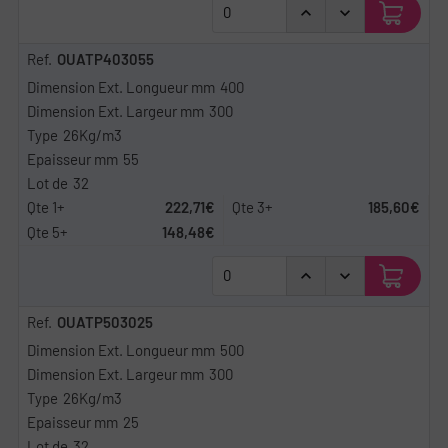
OUATP403055
400
300
26Kg/m3
55
32
222,71€
185,60€
148,48€
OUATP503025
500
300
26Kg/m3
25
32