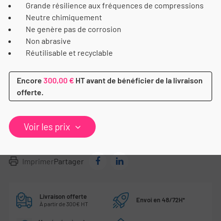
Grande résilience aux fréquences de compressions
Neutre chimiquement
Ne genère pas de corrosion
Non abrasive
Réutilisable et recyclable
Encore
300,00 €
HT avant de bénéficier de la livraison
offerte.
Voir les prix
Imprimer
Partager
Livraison offerte
Envoi en 48/72H*
À partir de 300€ HT