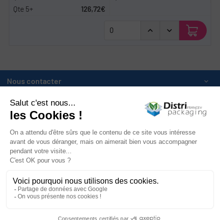
126,72€
Nous contacter

Catégories

Mon compte

Informations

Newsletter

Facebook
YouTube
Instagram
LinkedIn