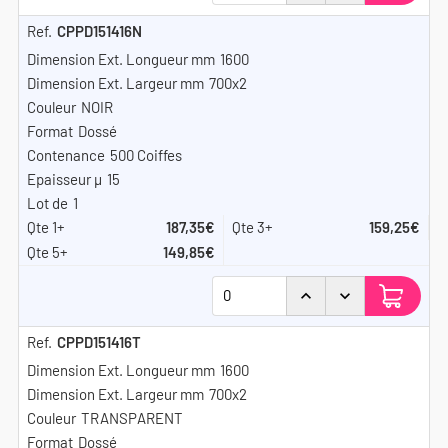
CPPD151416N
1600
700x2
NOIR
Dossé
500 Coiffes
15
1
187,35€
159,25€
149,85€
CPPD151416T
1600
700x2
TRANSPARENT
Dossé