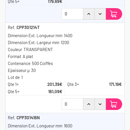
179,69€
CPP301214T
1400
1200
TRANSPARENT
A plat
500 Coiffes
30
1
201,39€
171,19€
161,09€
CPP301416N
1600