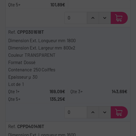
101,89€
CPPD301618T
1800
800x2
TRANSPARENT
Dossé
250 Coiffes
30
1
169,09€
143,69€
135,25€
CPPD401416T
1600