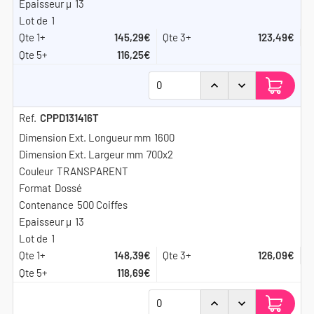
13
1
145,29€
123,49€
116,25€
CPPD131416T
1600
700x2
TRANSPARENT
Dossé
500 Coiffes
13
1
148,39€
126,09€
118,69€