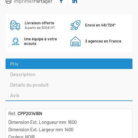
Imprimer
Partager
Livraison offerte
Envoi en 48/72H*
À partir de 300€ HT
Une équipe à votre
3 agences en France
écoute
Prix
Description
Détails du produit
Avis
CPP201416N
1600
1400
NOIR