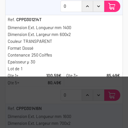
CPPD301214T
1400
600x2
TRANSPARENT
Dossé
250 Coiffes
30
1
100,59€
85,49€
80,49€
CPPD301416N
1600
700x2