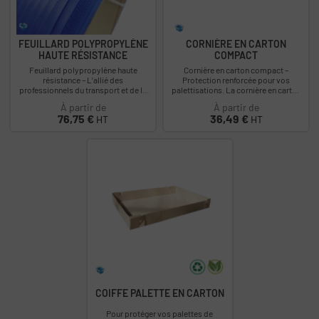
FEUILLARD POLYPROPYLÈNE
CORNIÈRE EN CARTON
HAUTE RÉSISTANCE
COMPACT
Feuillard polypropylène haute
Cornière en carton compact –
résistance – L’allié des
Protection renforcée pour vos
professionnels du transport et de la
palettisations. La cornière en carton
logistique. Optimisez vos opérations
compact est l’accessoire
À partir de
À partir de
de cerclage...
indispensable pour...
Prix
Prix
76,75 €
36,49 €
HT
HT
COIFFE PALETTE EN CARTON
Pour protéger vos palettes de