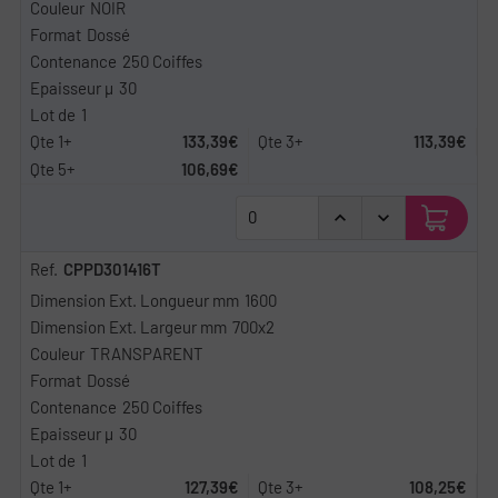
NOIR
Dossé
250 Coiffes
30
1
133,39€
113,39€
106,69€
CPPD301416T
1600
700x2
TRANSPARENT
Dossé
250 Coiffes
30
1
127,39€
108,25€