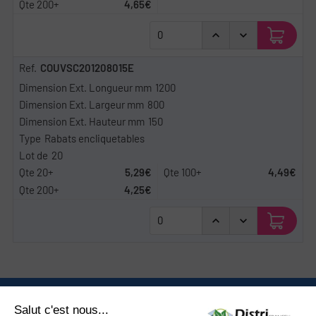
4,65€
COUVSC201208015E
1200
800
150
Rabats encliquetables
20
5,29€
4,49€
4,25€
Nous contacter
