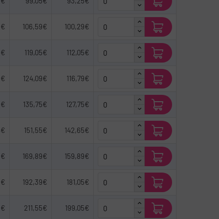
9€
99,05€
93,25€
9€
106,59€
100,29€
5€
119,05€
112,05€
5€
124,09€
116,79€
9€
135,75€
127,75€
4€
151,55€
142,65€
9€
169,89€
159,89€
5€
192,39€
181,05€
9€
211,55€
199,05€