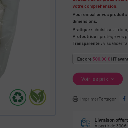
votre compréhension.
Pour emballer vos produits 
dimensions.
Pratique :
choisissez la lon
Protectrice :
protège vos pr
Transparente :
visualiser f
Encore
300,00 €
HT avant
Voir les prix
Imprimer
Partager
Livraison offer
À partir de 300€