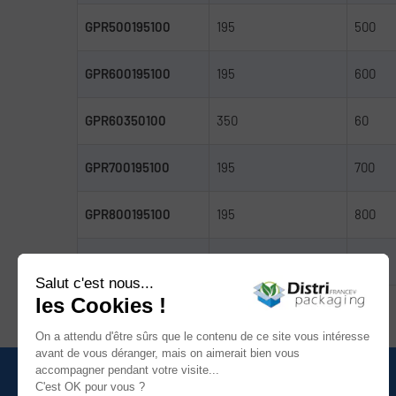
GPR500195100
195
500
GPR600195100
195
600
GPR60350100
350
60
GPR700195100
195
700
GPR800195100
195
800
GPR80350100
350
80
Nous contacter
Catégories