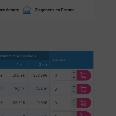
tre écoute
3 agences en France
rif unitaire la bobinne HT
Quantité
t +
2 et +
3 et +
5€
213,19€
200,89€
9€
79,19€
74,49€
5€
96,59€
90,89€