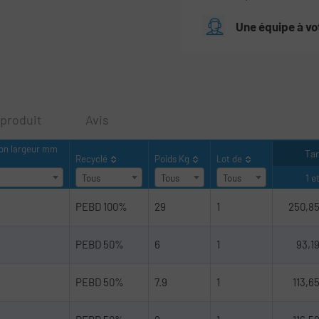
Une équipe à vo
 produit
Avis
on largeur mm
Ta
Recyclé
Poids Kg
Lot de
1 e
Tous
Tous
Tous
PEBD 100%
29
1
250,8
PEBD 50%
6
1
93,1
PEBD 50%
7.9
1
113,6