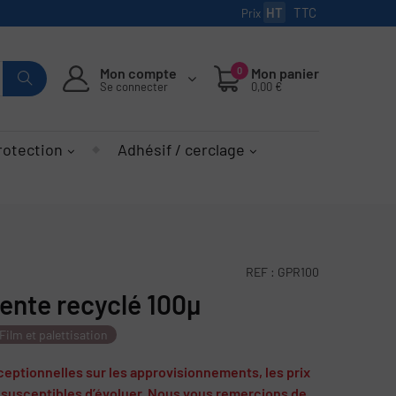
HT
TTC
Prix
Mon compte
0
Mon panier
Se connecter
0,00 €
rotection
Adhésif / cerclage
REF :
GPR100
ente recyclé 100µ
Film et palettisation
ceptionnelles sur les approvisionnements, les prix
t susceptibles d’évoluer. Nous vous remercions de