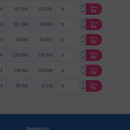
5€
161,55€
152,05€
5€
192,39€
181,05€
5€
57,09€
53,65€
5€
229,89€
216,35€
9€
248,19€
233,59€
5€
65,15€
61,31€
Newsletter