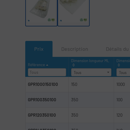
Prix
Description
Détails du
Dimension longueur ML
Dimensi
Référence
Tous
Tous
GPR1000150100
150
1000
GPR100350100
350
100
GPR120350100
350
120