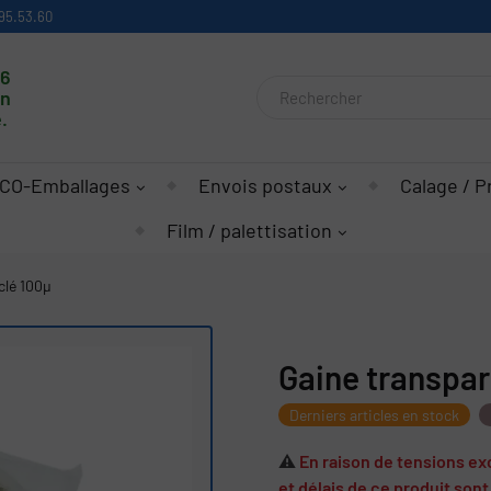
95.53.60
16
on
.
CO-Emballages
Envois postaux
Calage / P
Film / palettisation
clé 100µ
Gaine transpar
Derniers articles en stock
⚠️
En raison de tensions ex
et délais de ce produit son