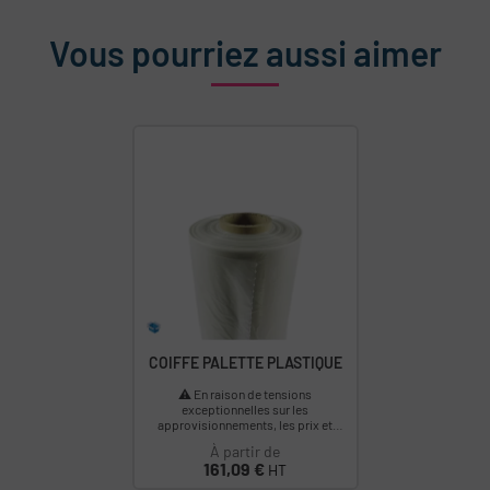
Vous pourriez aussi aimer
COIFFE PALETTE PLASTIQUE
⚠️ En raison de tensions
exceptionnelles sur les
approvisionnements, les prix et
délais de ce produit sont
À partir de
susceptibles d’évoluer. Nous vous...
Prix
161,09 €
HT