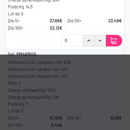
14.5
5
27,69€
23,49€
22,12€
PM481500
800
400
120
4
1500
500
3
5
10,55€
8,99€
8,45€