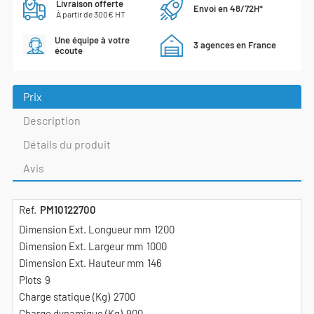
Livraison offerte
Envoi en 48/72H*
À partir de 300€ HT
Une équipe à votre
3 agences en France
écoute
Prix
Description
Détails du produit
Avis
PM10122700
1200
1000
146
9
2700
900