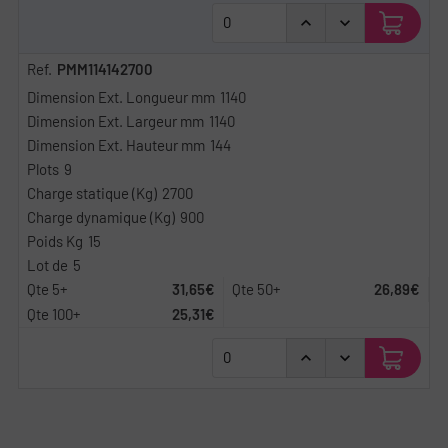
PMM114142700
1140
1140
144
9
2700
900
15
5
31,65€
26,89€
25,31€