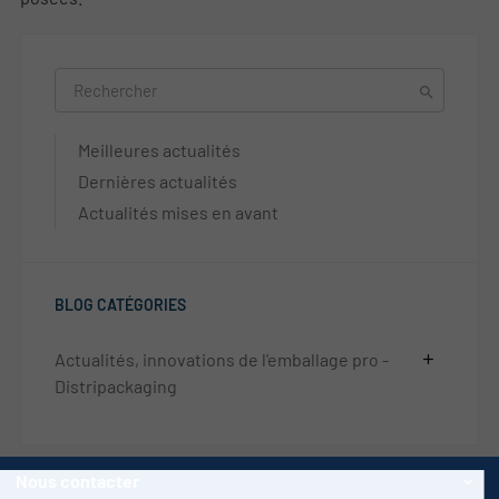

Meilleures actualités
Dernières actualités
Actualités mises en avant
BLOG CATÉGORIES
Actualités, innovations de l'emballage pro -
add
Distripackaging
Nous contacter
