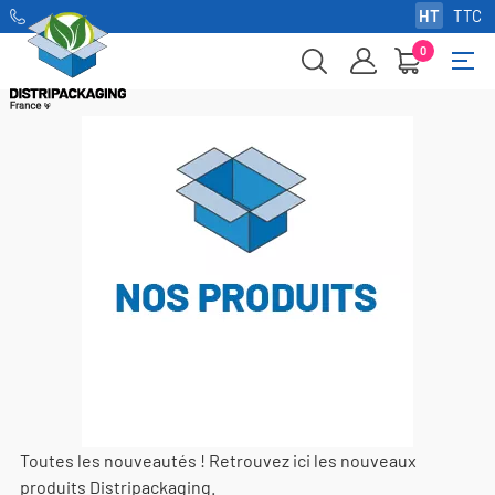
HT
TTC
0
Basc
☰
la
navi
Toutes les nouveautés ! Retrouvez ici les nouveaux
produits Distripackaging.