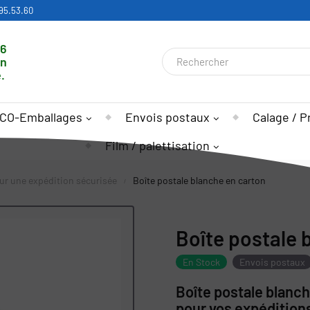
95.53.60
16
on
.
CO-Emballages
Envois postaux
Calage / P
Film / palettisation
our une expédition sécurisée
Boîte postale blanche en carton
Boîte postale 
En Stock
Envois postaux
Boîte postale blanch
pour vos expédition