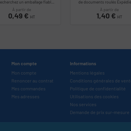
echerchez un emballage fiable,
de documents roulés Expédiez vos
sistant et respectueux de...
documents, affiches, poster
À partir de
À partir de
plans...
Prix
0,49 €
Prix
1,40 €
HT
HT
Mon compte
Informations
Mon compte
Mentions légales
Renoncer au contrat
Conditions générales de ven
Mes commandes
Politique de confidentialité
Mes adresses
Utilisations des cookies
Nos services
Demande de prix sur-mesure