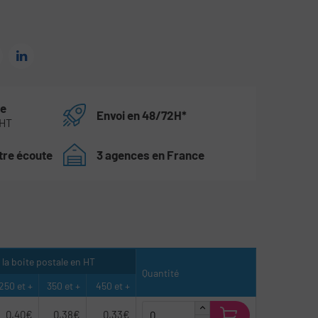
te
Envoi en 48/72H*
 HT
tre écoute
3 agences en France
re la boite postale en HT
Quantité
250 et +
350 et +
450 et +
0,40€
0,38€
0,33€