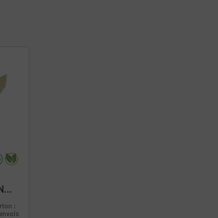
N
rton :
 envois