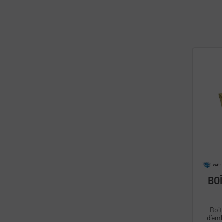
BO
Boît
d’emb