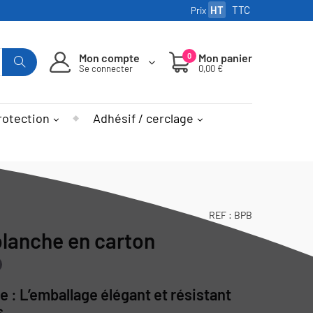
HT
TTC
Prix
Mon compte
0
Mon panier
Se connecter
0,00 €
rotection
Adhésif / cerclage
REF :
BPB
blanche en carton
e : L’emballage élégant et résistant
s.