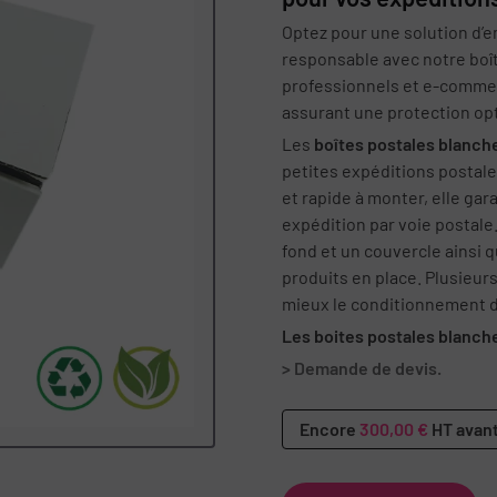
Optez pour une solution d’em
responsable avec notre boît
professionnels et e-commer
assurant une protection op
Les
boîtes postales blanch
petites expéditions postales
et rapide à monter, elle gar
expédition par voie postale
fond et un couvercle ainsi 
produits en place. Plusieur
mieux le conditionnement d
Les boites postales blanche
> Demande de devis.
Encore
300,00 €
HT avant