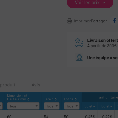
Voir les prix
Imprimer
Partager
Livraison offer
À partir de 300€
Une équipe à vo
 produit
Avis
Dimension int.
Tarif unitai
Hauteur mm
Tare g
Lot de
50 et +
150 et +
Tous
Tous
Tous
60
54
50
0,45€
0,42€