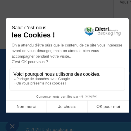
Vous r
ré
Nous contacter
Catégories
Afficher le numéro
Caisses et conteneurs
Nous contacter
Calage et protection
Nos agences
Adhesif et cerclage
Film et palettisation
Envois postaux
© 2026 Distripackaging