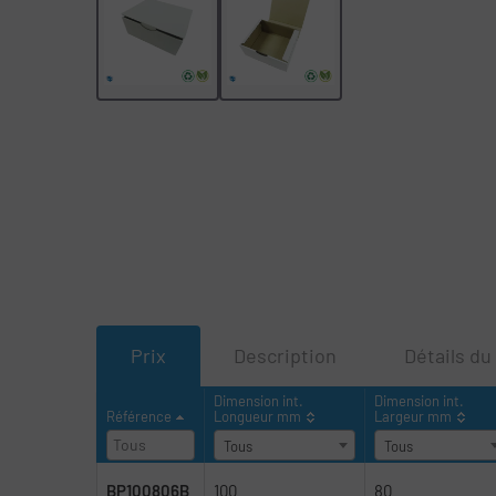
Prix
Description
Détails du
Dimension int.
Dimension int.
Référence
Longueur mm
Largeur mm
Tous
Tous
BP100806B
100
80