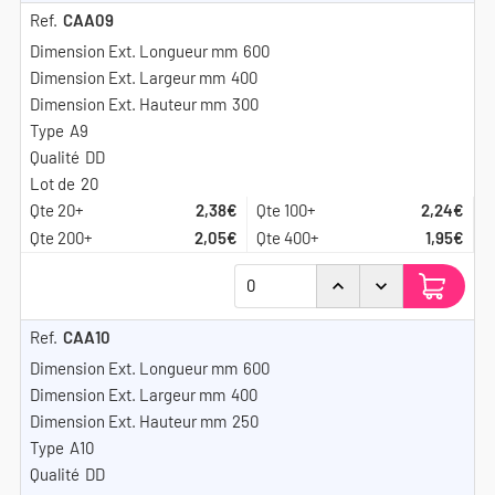
CAA09
600
400
300
A9
DD
20
2,38€
2,24€
2,05€
1,95€
CAA10
600
400
250
A10
DD