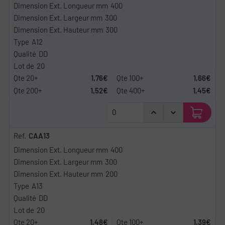
400
300
300
A12
DD
20
1,76€
1,66€
1,52€
1,45€
CAA13
400
300
200
A13
DD
20
1,48€
1,39€