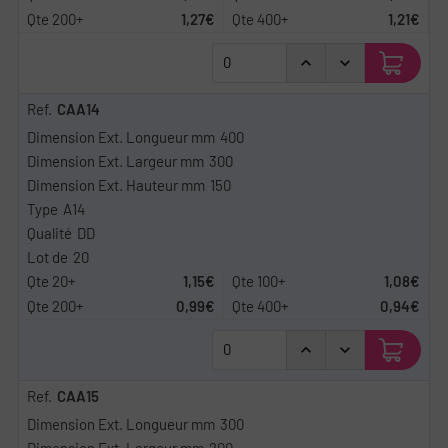
1,27€
1,21€
CAA14
400
300
150
A14
DD
20
1,15€
1,08€
0,99€
0,94€
CAA15
300
200