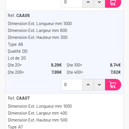
CAA06
1000
600
300
A6
DD
20
9,29€
8,74€
7,99€
7,62€
CAA07
1000
400
500
A7