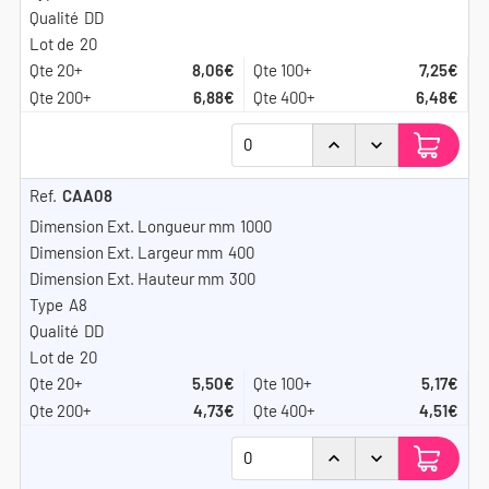
DD
20
8,06€
7,25€
6,88€
6,48€
CAA08
1000
400
300
A8
DD
20
5,50€
5,17€
4,73€
4,51€