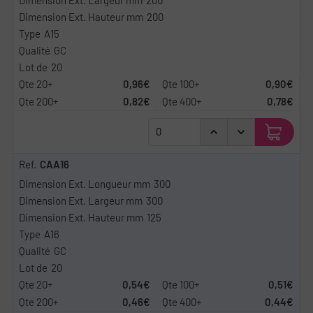
200
A15
GC
20
0,96€
0,90€
0,82€
0,78€
CAA16
300
300
125
A16
GC
20
0,54€
0,51€
0,46€
0,44€