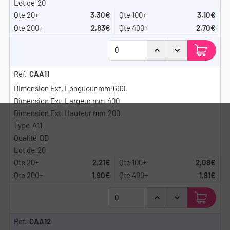
20
3,30€
3,10€
2,83€
2,70€
CAA11
600
400
200
A11
DD
20
2,21€
2,08€
1,90€
1,81€
CAA12