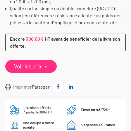
ou 1 000 x 1 200 mm.
Qualité carton simple ou double cannelure (GC / DD)
selon les références : résistance adaptée au poids des
pièces, à la hauteur d’empilage et aux contraintes de
Encore
300,00 €
HT avant de bénéficier de la livraison
offerte.
Voir les prix
Imprimer
Partager
Livraison offerte
Envoi en 48/72H*
À partir de 300€ HT
Une équipe à votre
3 agences en France
écoute