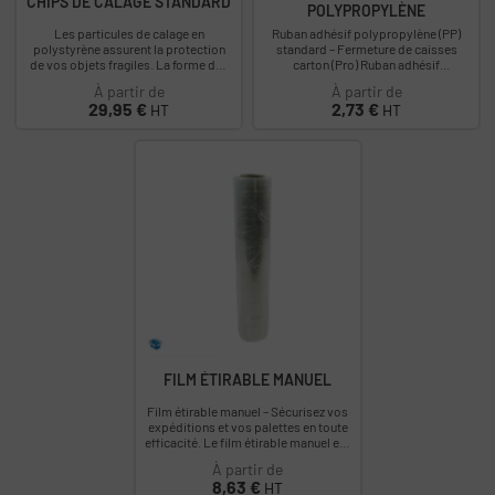
CHIPS DE CALAGE STANDARD
POLYPROPYLÈNE
Les particules de calage en
Ruban adhésif polypropylène (PP)
polystyrène assurent la protection
standard – Fermeture de caisses
de vos objets fragiles. La forme des
carton (Pro) Ruban adhésif
chips de calage permet un
polypropylène (PP) pour la fermeture
À partir de
À partir de
emboîtement et...
manuelle de...
Prix
Prix
29,95 €
2,73 €
HT
HT
FILM ÉTIRABLE MANUEL
Film étirable manuel – Sécurisez vos
expéditions et vos palettes en toute
efficacité. Le film étirable manuel est
un indispensable pour les...
À partir de
Prix
8,63 €
HT