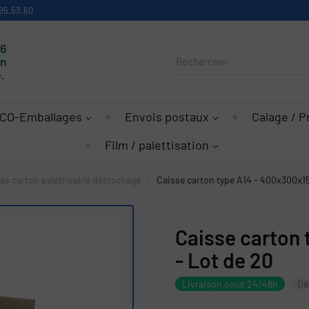
95.53.60
16
on
.
CO-Emballages
Envois postaux
Calage / P
Film / palettisation
es carton palettisable déstockage
Caisse carton type A14 - 400x300x1
Caisse carton
- Lot de 20
Livraison sous 24/48h
Dé