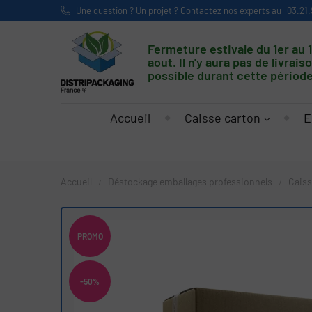
Une question ? Un projet ? Contactez nos experts au
03.21.
Fermeture estivale du 1er au 
aout. Il n'y aura pas de livrais
possible durant cette période
Accueil
Caisse carton
E
Accueil
Déstockage emballages professionnels
Caiss
PROMO
-50%