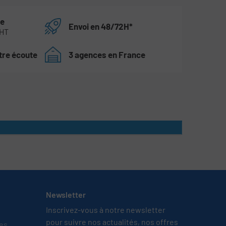
te
Envoi en 48/72H*
 HT
tre écoute
3 agences en France
Newsletter
Inscrivez-vous à notre newsletter
pour suivre nos actualités, nos offres
tes