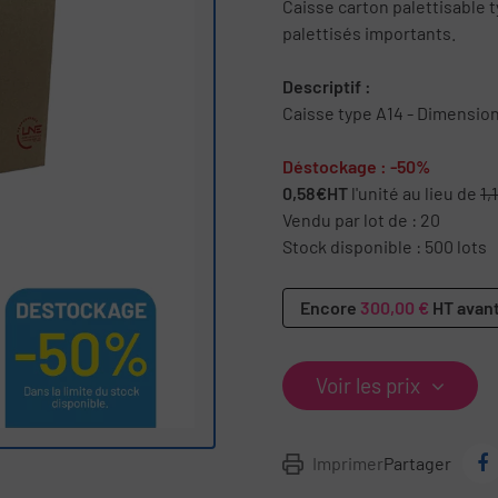
Caisse carton palettisable t
palettisés importants.
Descriptif :
Caisse type A14 - Dimensi
Déstockage : -50%
0,58€HT
l'unité au lieu de
1,
Vendu par lot de : 20
Stock disponible : 500 lots
Encore
300,00 €
HT avant
Voir les prix
Imprimer
Partager