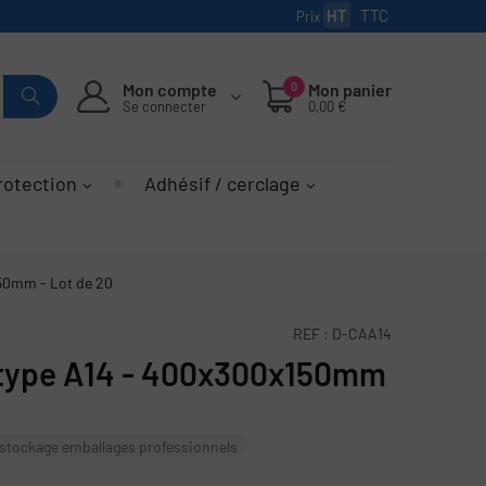
HT
TTC
Prix
Mon compte
0
Mon panier
Se connecter
0,00 €
rotection
Adhésif / cerclage
50mm - Lot de 20
REF :
D-CAA14
 type A14 - 400x300x150mm
stockage emballages professionnels