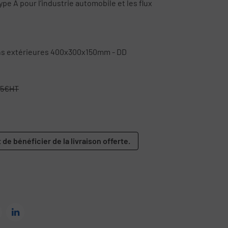
ype A pour l’industrie automobile et les flux
ons extérieures 400x300x150mm - DD
15€HT
 de bénéficier de la livraison offerte.