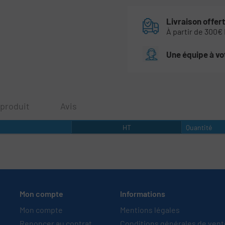
Livraison offer
À partir de 300€
Une équipe à vo
 produit
Avis
HT
Quantité
Mon compte
Informations
Mon compte
Mentions légales
Renoncer au contrat
Conditions générales de ven