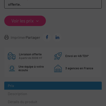
offerte.
Voir les prix
Imprimer
Partager
Livraison offerte
Envoi en 48/72H*
À partir de 300€ HT
Une équipe à votre
3 agences en France
écoute
Prix
Description
Détails du produit