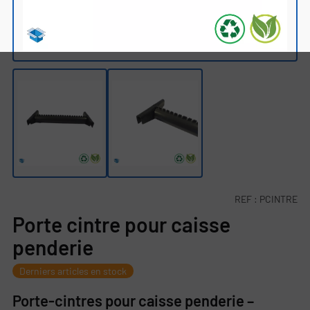
REF :
PCINTRE
Porte cintre pour caisse
penderie
Derniers articles en stock
Porte-cintres pour caisse penderie –