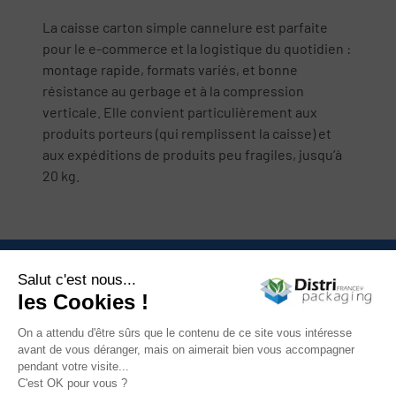
La caisse carton simple cannelure est parfaite
pour le e-commerce et la logistique du quotidien :
montage rapide, formats variés, et bonne
résistance au gerbage et à la compression
verticale. Elle convient particulièrement aux
produits porteurs (qui remplissent la caisse) et
aux expéditions de produits peu fragiles, jusqu’à
20 kg.
Nous contacter

Catégories

Mon compte

Informations
