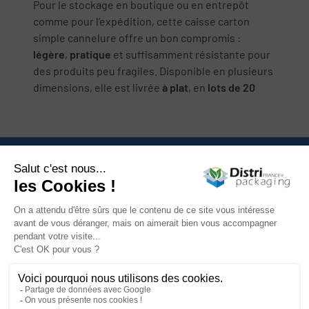
Pour le stockage en boutique ou en entrepôt
comme pour l’expédition, cette caisse carton
simple cannelure offre un bon compromis :
légère
,
pratique
et suffisamment résistante pour
des produits peu fragiles. Disponible en plusieurs
dimensions, elle est livrée
à plat
, en
lots de 20
Nous contacter

Catégories

Mon compte

Informations

Newsletter
