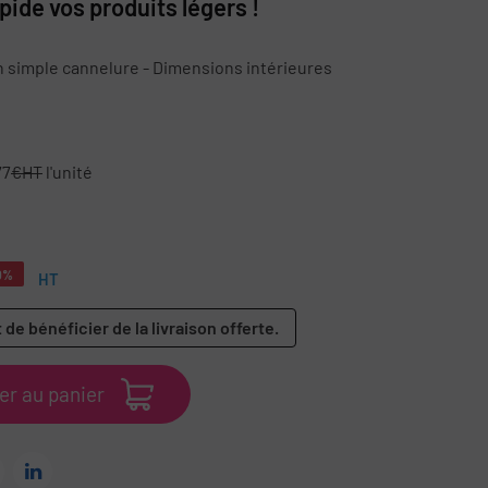
pide vos produits légers !
n simple cannelure - Dimensions intérieures
77
€HT
l'unité
0%
HT
 de bénéficier de la livraison offerte.
er au panier