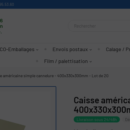
95.53.60
16
on
.
CO-Emballages
Envois postaux
Calage / P
Film / palettisation
e américaine simple cannelure - 400x330x300mm - Lot de 20
Caisse américa
400x330x300m
Livraison sous 24/48h
Dé