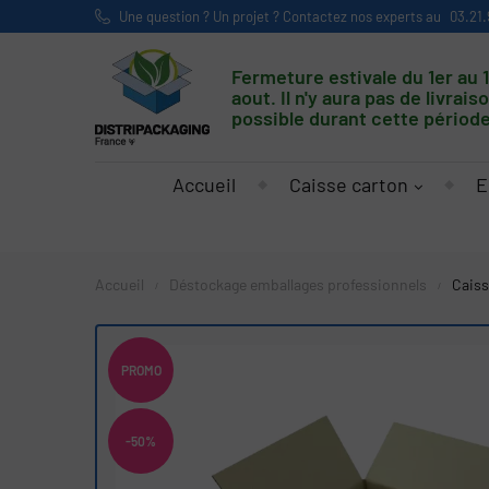
Une question ? Un projet ? Contactez nos experts au
03.21.
Fermeture estivale du 1er au 
aout. Il n'y aura pas de livrais
possible durant cette période
Accueil
Caisse carton
E
Accueil
Déstockage emballages professionnels
Caiss
PROMO
-50%