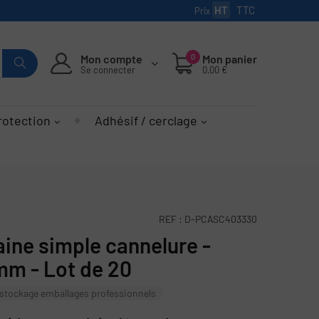
HT
TTC
Prix
Mon compte
0
Mon panier
Se connecter
0,00 €
rotection
Adhésif / cerclage
REF :
D-PCASC403330
ine simple cannelure -
m - Lot de 20
stockage emballages professionnels