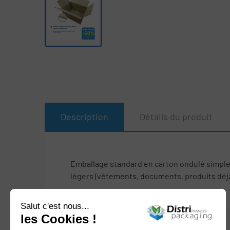
Description
Détails du produit
Emballage standard en carton ondulé simple 
légers (vêtements, documents, produits déjà 