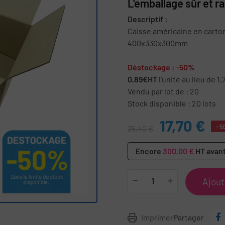
L'emballage sûr et ra
Descriptif :
Caisse américaine en carto
400x330x300mm
Déstockage : -50%
0,89€HT
l'unité au lieu de 1,
Vendu par lot de : 20
Stock disponible : 20 lots
17,70 €
- 5
35,40 €
Encore
300,00 €
HT avant
Ajout
Imprimer
Partager