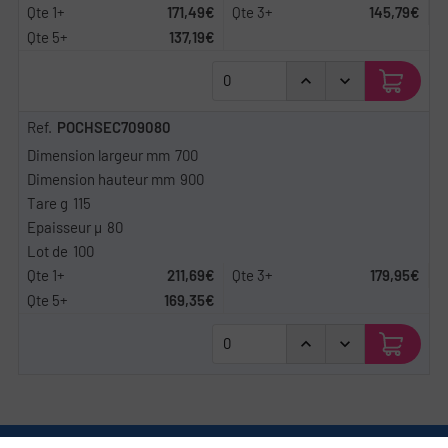
171,49€
145,79€
137,19€
POCHSEC709080
700
900
115
80
100
211,69€
179,95€
169,35€
Nous contacter
