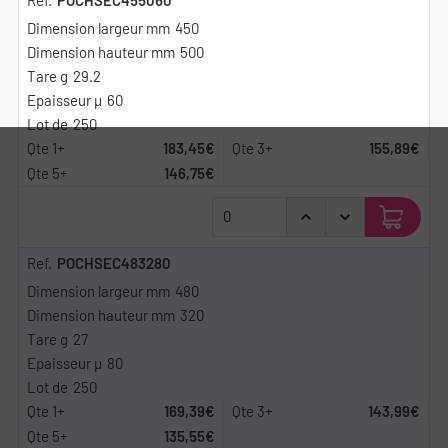
450
500
29.2
60
250
183,45€
155,89€
146,75€
POCHSEC483280
480
320
27
80
250
169,39€
143,99€
135,55€