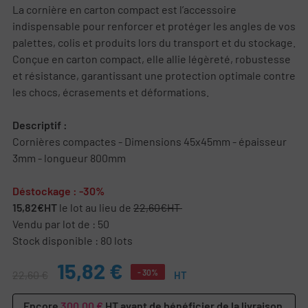
La cornière en carton compact est l’accessoire
indispensable pour renforcer et protéger les angles de vos
palettes, colis et produits lors du transport et du stockage.
Conçue en carton compact, elle allie légèreté, robustesse
et résistance, garantissant une protection optimale contre
les chocs, écrasements et déformations.
Descriptif :
Cornières compactes - Dimensions 45x45mm - épaisseur
3mm - longueur 800mm
Déstockage : -30%
15,82€HT
le lot au lieu de
22,60€HT
Vendu par lot de : 50
Stock disponible : 80 lots
15,82 €
- 30%
22,60 €
HT
Encore
300,00 €
HT avant de bénéficier de la livraison