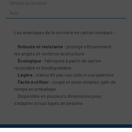
Détails du produit
Avis
Les avantages de la cornière en carton compact :
Robuste et résistante
: protège efficacement
les angles et renforce la structure
Écologique
: fabriquée à partir de carton
recyclable et biodégradable
Légère
: n’alourdit pas vos colis ni vos palettes
Facile à utiliser
: coupe et pose simples, gain de
temps en emballage
Disponible en plusieurs dimensions pour
s’adapter à tous types de besoins
Nous contacter
