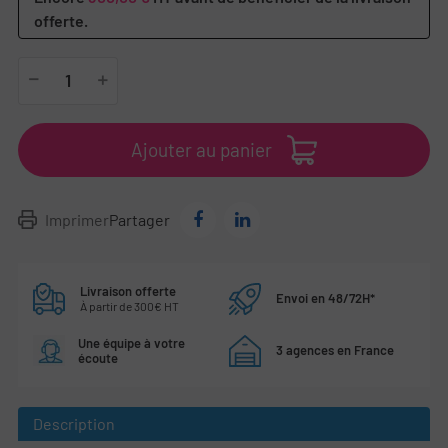
offerte.
Ajouter au panier
Imprimer
Partager
Livraison offerte
Envoi en 48/72H*
À partir de 300€ HT
Une équipe à votre
3 agences en France
écoute
Description