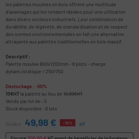
les palettes moulées en bois offrent une multitude
d'avantages qui les rendent idéales pour une utilisation
dans divers secteurs industriels. Leur combinaison de
durabilité, de légèreté, de standardisation et de respect
des normes environnementales en fait une alternative
attrayante aux palettes traditionnelles en bois massif.
Descriptif :
Palette moulée 800x1200mm - 6 plots - charge
dynam./statique = 250/750
Déstockage : -50%
10€HT
la palette au lieu de
19,99€HT
Vendu par lot de : 5
Stock disponible : 6 lots
49,98 €
- 50%
99,95 €
HT
Encore
300,00 €
HT avant de bénéficier de la livraison