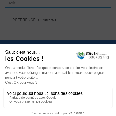
Avis
RÉFÉRENCE
D-PM812750
Nous contacter

Catégories

Mon compte

Informations

Newsletter

Facebook
YouTube
Instagram
LinkedIn