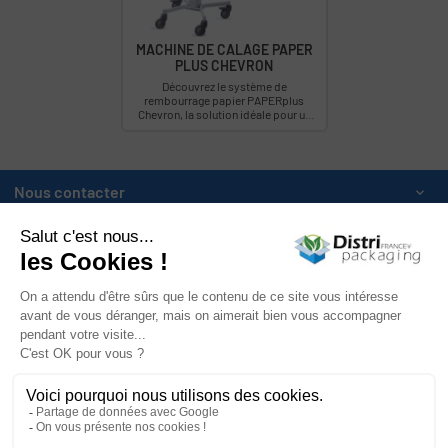
MACHINE DE CALAGE PAPER
PLUS CHEVRON
Découvrez le système de
rembourrage papier PAPERplus
Chevron, la solution idéale pour un
remplissage maximal avec moins de
matériau de vos colis...
Nous contacter

Catégories

Mon compte

Informations

Newsletter

Facebook
YouTube
Instagram
LinkedIn