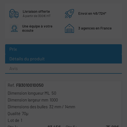
Livraison offerte
Envoi en 48/72H*
À partir de 300€ HT
Une équipe à votre
3 agences en France
écoute
Prix
Détails du produit
Avis
FB3010010050
50
1000
32 mm / 14mm
70µ
1
83,45€
75,09€