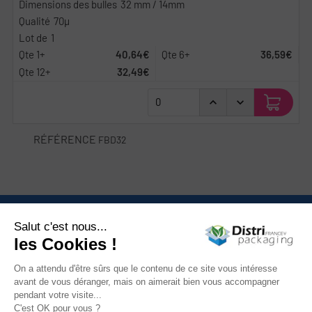
32 mm / 14mm
70µ
1
40,64€
36,59€
32,49€
RÉFÉRENCE
FBD32
Nous contacter

Catégories

Mon compte

Informations
