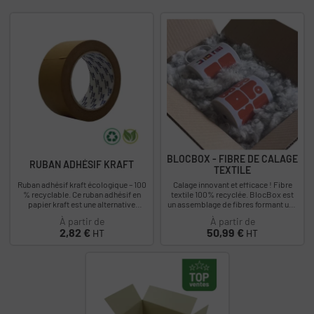
BLOCBOX - FIBRE DE CALAGE
RUBAN ADHÉSIF KRAFT
TEXTILE
Ruban adhésif kraft écologique – 100
Calage innovant et efficace ! Fibre
% recyclable. Ce ruban adhésif en
textile 100% recyclée. BlocBox est
papier kraft est une alternative
un assemblage de fibres formant une
durable aux rubans en plastique...
ouate expansive, idéale pour...
À partir de
À partir de
Prix
Prix
2,82 €
50,99 €
HT
HT