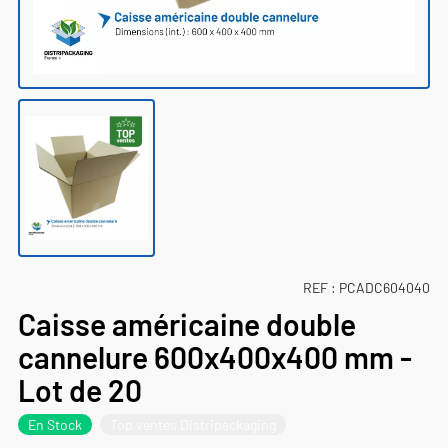
REF :
PCADC604040
Caisse américaine double
cannelure 600x400x400 mm -
Lot de 20
En Stock
Top ventes Distripackaging