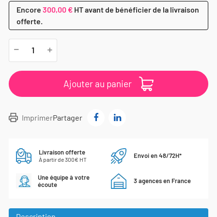
Encore
300,00 €
HT avant de bénéficier de la livraison
offerte.
Ajouter au panier
Imprimer
Partager
Livraison offerte
Envoi en 48/72H*
À partir de 300€ HT
Une équipe à votre
3 agences en France
écoute
Description