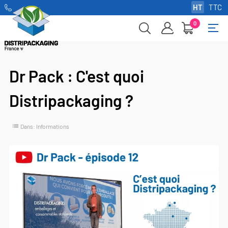
HT
TTC
0
Basc
☰
la
navi
Dr Pack : C'est quoi
Distripackaging ?
list
Dans:
Informations