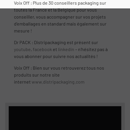
Voix Off : Plus de 30 conseillers packaging sur
toutes la France et la Belgique pour vous
conseiller, vous accompagner sur vos projets
d’emballages en standard mais également sur
mesure !
Dr PACK : Distripackaging est présent sur
youtube
,
facebook
et
linkedin
– n’hésitez pas à
vous abonner pour suivre nos actualités !
Voix Off : Bien sur vous retrouverez tous nos
produits sur notre site
internet
www.distripackaging.com