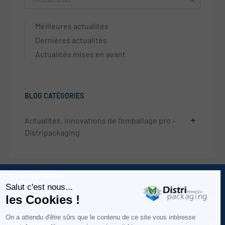
Meilleures actualités
Dernières actualités
Actualités mises en avant
BLOG CATÉGORIES
Actualités, innovations de l'emballage pro -
add
Distripackaging
Nous contacter

Catégories

Mon compte
