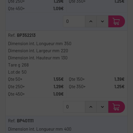
1,29€
1,25€
1,09€
BP352213
350
220
130
268
50
1,55€
1,39€
1,29€
1,25€
1,09€
BP401111
400