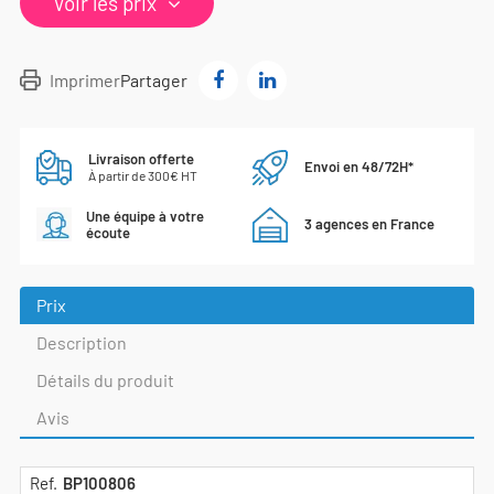
Voir les prix
Imprimer
Partager
Livraison offerte
Envoi en 48/72H*
À partir de 300€ HT
Une équipe à votre
3 agences en France
écoute
Prix
Description
Détails du produit
Avis
BP100806