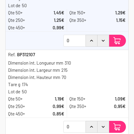
50
1,45€
1,29€
1,25€
1,15€
0,99€
BP312107
310
215
70
174
50
1,19€
1,09€
0,99€
0,95€
0,85€