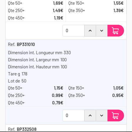
1,69€
1,55€
1,49€
1,39€
1,19€
BP331010
330
100
100
178
50
1,15€
1,05€
0,99€
0,95€
0,79€
BP332508