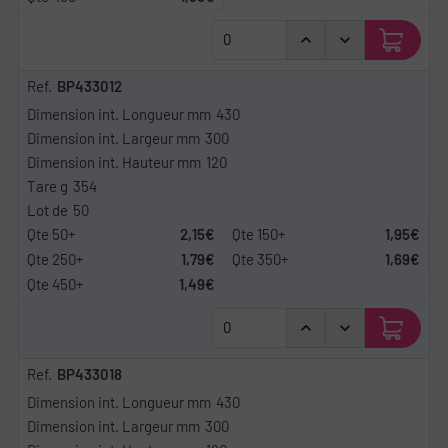
BP433012
430
300
120
354
50
2,15€
1,95€
1,79€
1,69€
1,49€
BP433018
430
300