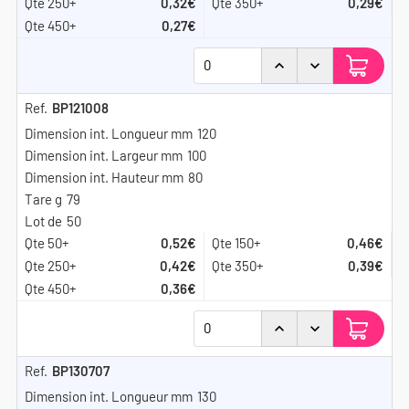
0,32€
0,29€
0,27€
BP121008
120
100
80
79
50
0,52€
0,46€
0,42€
0,39€
0,36€
BP130707
130