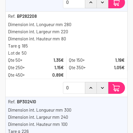
BP282208
280
220
80
185
50
1,35€
1,19€
1,15€
1,05€
0,89€
BP302410
300
240
100
226