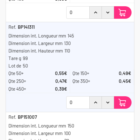
BP141311
145
130
110
99
50
0,55€
0,49€
0,47€
0,45€
0,39€
BP151007
150
100