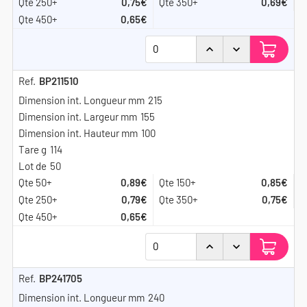
0,75€
0,69€
0,65€
BP211510
215
155
100
114
50
0,89€
0,85€
0,79€
0,75€
0,65€
BP241705
240