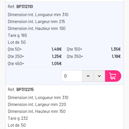
BP312110
310
215
100
165
50
1,49€
1,35€
1,25€
1,19€
1,05€
BP312215
310
220
150
232
50