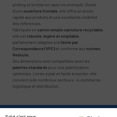
picking et la mise en rayon en entrepôt. Dotée
d’une
ouverture frontale
, elle offre un accès
rapide aux produits et une excellente visibilité
des références.
Fabriquée en
carton simple cannelure recyclable
,
elle est
robuste, légère et empilable
,
parfaitement adaptée à la
Vente par
Correspondance (VPC)
et conforme aux
normes
Redoute
.
Ses dimensions sont compatibles avec les
palettes standards
pour une palettisation
optimisée. Livrée à plat et facile à monter, elle
convient à de nombreux secteurs : e-commerce,
logistique et distribution.
Nous contacter
