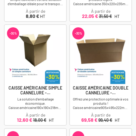
d’emballage idéale pour le transport,
Caisse américaine 350x220x235mm
le stockage et l’expédition de
Déstockage : -30% 0,44€HT l'unité
À partir de
À partir de
produits...
au lieu de 0,63HT...
Prix
Prix
Prix
8,80 €
22,05 €
HT
31,50 €
HT
-30%
-30%
CAISSE AMÉRICAINE SIMPLE
CAISSE AMÉRICAINE DOUBLE
CANNELURE -...
CANNELURE -...
La solution d'emballage
Offrez une protection optimale à vos
économique.
produits !
Caisse américaine190x190x218mm.
Caisse américaine905x495x222mm.
Déstockage : -30% 0,25€HT l'unité
Déstockage : -30% 3,48€HT l'unité
À partir de
À partir de
au lieu de 0,36HT l'unité...
au lieu de 4,97HT...
Prix
Prix
Prix
Prix
12,60 €
69,58 €
18,00 €
HT
99,40 €
HT