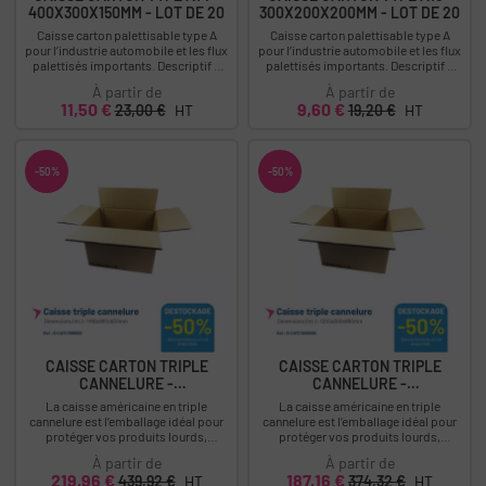
400X300X150MM - LOT DE 20
300X200X200MM - LOT DE 20
Caisse carton palettisable type A
Caisse carton palettisable type A
pour l’industrie automobile et les flux
pour l’industrie automobile et les flux
palettisés importants. Descriptif :
palettisés importants. Descriptif :
Caisse type A14 - Dimensions...
Caisse type A15 - Dimensions...
À partir de
À partir de
Prix
Prix
Prix
Prix
11,50 €
9,60 €
23,00 €
HT
19,20 €
HT
-50%
-50%
CAISSE CARTON TRIPLE
CAISSE CARTON TRIPLE
CANNELURE -
CANNELURE -
1190X990X830MM...
1200X800X850MM...
La caisse américaine en triple
La caisse américaine en triple
cannelure est l’emballage idéal pour
cannelure est l’emballage idéal pour
protéger vos produits lourds,
protéger vos produits lourds,
fragiles ou à forte valeur ajoutée.
fragiles ou à forte valeur ajoutée.
À partir de
À partir de
Grâce à sa...
Grâce à sa...
Prix
Prix
Prix
Prix
219,96 €
187,16 €
439,92 €
HT
374,32 €
HT