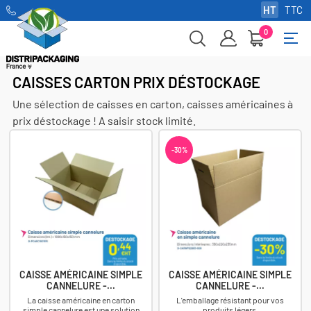
HT
TTC
0
Basc
☰
la
navi
CAISSES CARTON PRIX DÉSTOCKAGE
Une sélection de caisses en carton, caisses américaines à
prix déstockage ! A saisir stock limité.
-30%
CAISSE AMÉRICAINE SIMPLE
CAISSE AMÉRICAINE SIMPLE
CANNELURE -...
CANNELURE -...
La caisse américaine en carton
L'emballage résistant pour vos
simple cannelure est une solution
produits légers.