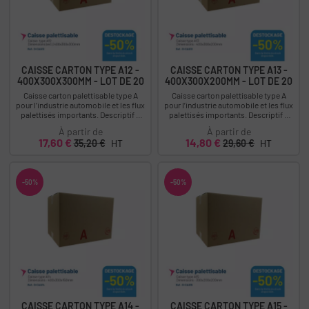
CAISSE CARTON TYPE A12 -
CAISSE CARTON TYPE A13 -
400X300X300MM - LOT DE 20
400X300X200MM - LOT DE 20
Caisse carton palettisable type A
Caisse carton palettisable type A
pour l’industrie automobile et les flux
pour l’industrie automobile et les flux
palettisés importants. Descriptif :
palettisés importants. Descriptif :
Caisse type A12 - dimensions...
Caisse type A13 - Dimensions...
À partir de
À partir de
Prix
Prix
Prix
Prix
17,60 €
14,80 €
35,20 €
HT
29,60 €
HT
-50%
-50%
CAISSE CARTON TYPE A14 -
CAISSE CARTON TYPE A15 -