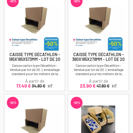
-50%
-50%
CAISSE TYPE DÉCATHLON -
CAISSE TYPE DÉCATHLON -
185X185X573MM - LOT DE 20
380X185X278MM - LOT DE 20
Caisse carton type Décathlon -
Caisse carton type Décathlon -
Vendue par lot de 20. L’emballage
Vendue par lot de 20. L’emballage
standard pour les métiers de la
standard pour les métiers de la
logistique, du e-commerce et du
logistique, du e-commerce et du
À partir de
À partir de
retail....
retail....
Prix
Prix
Prix
Prix
17,40 €
23,90 €
34,80 €
HT
47,80 €
HT
-50%
-50%