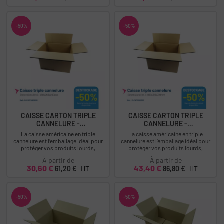
-50%
-50%
CAISSE CARTON TRIPLE
CAISSE CARTON TRIPLE
CANNELURE -
CANNELURE -
460X260X260MM...
600X310X310MM-...
La caisse américaine en triple
La caisse américaine en triple
cannelure est l’emballage idéal pour
cannelure est l’emballage idéal pour
protéger vos produits lourds,
protéger vos produits lourds,
fragiles ou à forte valeur ajoutée.
fragiles ou à forte valeur ajoutée.
À partir de
À partir de
Grâce à sa...
Grâce à sa...
Prix
Prix
Prix
Prix
30,60 €
43,40 €
61,20 €
HT
86,80 €
HT
-50%
-50%