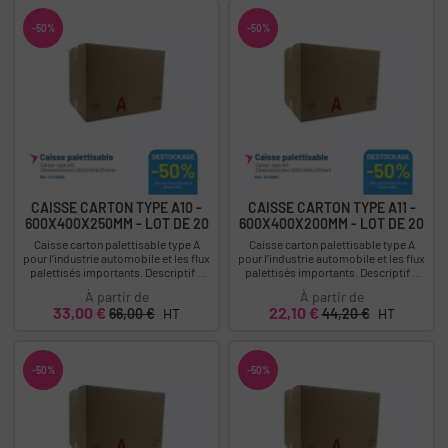
-50%
-50%
CAISSE CARTON TYPE A10 -
CAISSE CARTON TYPE A11 -
600X400X250MM - LOT DE 20
600X400X200MM - LOT DE 20
Caisse carton palettisable type A
Caisse carton palettisable type A
pour l’industrie automobile et les flux
pour l’industrie automobile et les flux
palettisés importants. Descriptif :
palettisés importants. Descriptif :
Caisse type A10 - Dimensions...
Caisse type A11 - Dimensions...
À partir de
À partir de
Prix
Prix
Prix
Prix
33,00 €
22,10 €
66,00 €
HT
44,20 €
HT
-50%
-50%