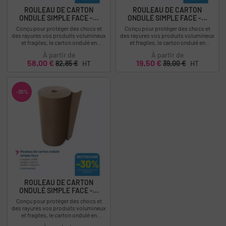
ROULEAU DE CARTON
ROULEAU DE CARTON
ONDULÉ SIMPLE FACE -...
ONDULÉ SIMPLE FACE -...
Conçu pour protéger des chocs et
Conçu pour protéger des chocs et
des rayures vos produits volumineux
des rayures vos produits volumineux
et fragiles, le carton ondulé en
et fragiles, le carton ondulé en
rouleau peut également faire office...
rouleau peut également faire office...
À partir de
À partir de
Prix
Prix
Prix
Prix
58,00 €
19,50 €
82,85 €
HT
39,00 €
HT
-30%
ROULEAU DE CARTON
ONDULÉ SIMPLE FACE -...
Conçu pour protéger des chocs et
des rayures vos produits volumineux
et fragiles, le carton ondulé en
rouleau peut également faire office...