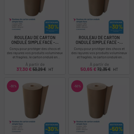
ROULEAU DE CARTON
ROULEAU DE CARTON
ONDULÉ SIMPLE FACE -...
ONDULÉ SIMPLE FACE -...
Conçu pour protéger des chocs et
Conçu pour protéger des chocs et
des rayures vos produits volumineux
des rayures vos produits volumineux
et fragiles, le carton ondulé en
et fragiles, le carton ondulé en
rouleau peut également faire office...
rouleau peut également faire office...
À partir de
À partir de
Prix
Prix
Prix
Prix
37,30 €
50,65 €
53,29 €
HT
72,35 €
HT
-30%
-50%