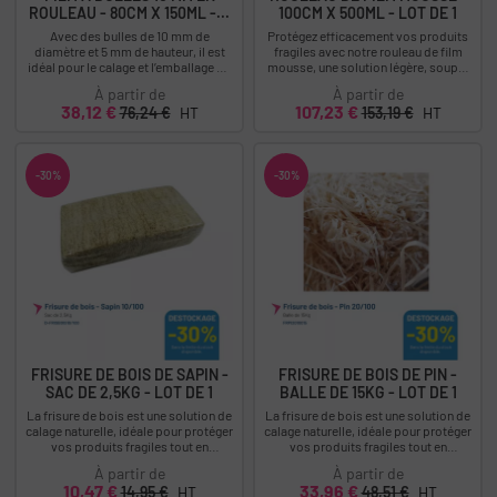
ROULEAU - 80CM X 150ML -...
100CM X 500ML - LOT DE 1
Avec des bulles de 10 mm de
Protégez efficacement vos produits
diamètre et 5 mm de hauteur, il est
fragiles avec notre rouleau de film
idéal pour le calage et l’emballage de
mousse, une solution légère, souple
produits légers à fragiles. Descriptif
et antichoc, idéale pour le calage, la...
À partir de
À partir de
:...
Prix
Prix
Prix
Prix
38,12 €
107,23 €
76,24 €
HT
153,19 €
HT
-30%
-30%
FRISURE DE BOIS DE SAPIN -
FRISURE DE BOIS DE PIN -
SAC DE 2,5KG - LOT DE 1
BALLE DE 15KG - LOT DE 1
La frisure de bois est une solution de
La frisure de bois est une solution de
calage naturelle, idéale pour protéger
calage naturelle, idéale pour protéger
vos produits fragiles tout en
vos produits fragiles tout en
valorisant leur présentation....
valorisant leur présentation....
À partir de
À partir de
Prix
Prix
Prix
Prix
10,47 €
33,96 €
14,95 €
HT
48,51 €
HT