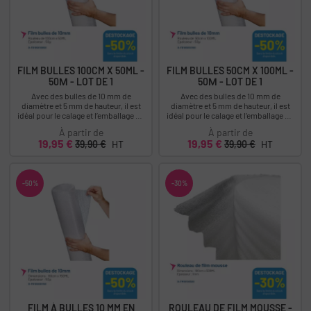
FILM BULLES 100CM X 50ML -
FILM BULLES 50CM X 100ML -
50Μ - LOT DE 1
50Μ - LOT DE 1
Avec des bulles de 10 mm de
Avec des bulles de 10 mm de
diamètre et 5 mm de hauteur, il est
diamètre et 5 mm de hauteur, il est
idéal pour le calage et l’emballage de
idéal pour le calage et l’emballage de
produits légers à fragiles. Descriptif
produits légers à fragiles. Descriptif
À partir de
À partir de
:...
:...
Prix
Prix
Prix
Prix
19,95 €
19,95 €
39,90 €
HT
39,90 €
HT
-50%
-30%
FILM À BULLES 10 MM EN
ROULEAU DE FILM MOUSSE -