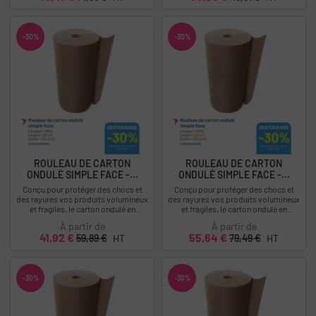
-30%
-30%
ROULEAU DE CARTON
ROULEAU DE CARTON
ONDULÉ SIMPLE FACE -...
ONDULÉ SIMPLE FACE -...
Conçu pour protéger des chocs et
Conçu pour protéger des chocs et
des rayures vos produits volumineux
des rayures vos produits volumineux
et fragiles, le carton ondulé en
et fragiles, le carton ondulé en
rouleau peut également faire office...
rouleau peut également faire office...
À partir de
À partir de
Prix
Prix
Prix
Prix
41,92 €
55,64 €
59,89 €
HT
79,49 €
HT
-30%
-30%