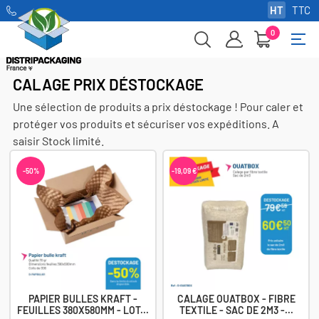
HT
TTC
0
Basc
☰
la
navi
CALAGE PRIX DÉSTOCKAGE
Une sélection de produits a prix déstockage ! Pour caler et
protéger vos produits et sécuriser vos expéditions. A
saisir Stock limité.
-50%
-19,09 €
PAPIER BULLES KRAFT -
CALAGE OUATBOX - FIBRE
FEUILLES 380X580MM - LOT...
TEXTILE - SAC DE 2M3 -...