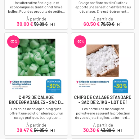
Une alternative écologique et
Calage par fibre textile Ouatbox
économique au traditionnel film à
apporte une sensation différente au
bulles. Pour des produits de petite à
déballage. Elle est légèrement
moyenne taille. Facile à utiliser....
parfumée, tactile, ce qui offre une...
À partir de
À partir de
Prix
Prix
Prix
Prix
30,00 €
60,50 €
59,99 €
HT
79,59 €
HT
-30%
-30%
CHIPS DE CALAGE
CHIPS DE CALAGE STANDARD
BIODÉGRADABLES - SAC DE
- SAC DE 2,1KG - LOT DE 1
2,5KG -...
Les chips de calage biologiques
Les particules de calage en
offrent une solution idéale pour un
polystyrène assurent la protection
calage pratique, écologique,
de vos objets fragiles. La forme des
économique pour divers types de
chips de calage permet un
À partir de
À partir de
produits....
emboîtement et un...
Prix
Prix
Prix
Prix
38,47 €
30,30 €
54,95 €
HT
43,29 €
HT