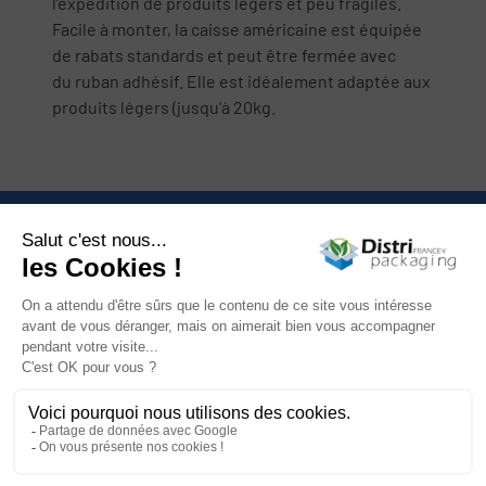
l’expédition de produits légers et peu fragiles.
Facile à monter, la caisse américaine est équipée
de rabats standards et peut être fermée avec
du ruban adhésif. Elle est idéalement adaptée aux
produits légers (jusqu'à 20kg.
Nous contacter

Catégories

Mon compte

Informations

Newsletter

Facebook
YouTube
Instagram
LinkedIn