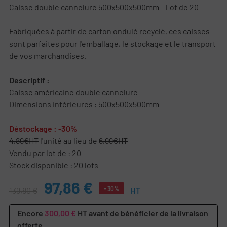
Caisse double cannelure 500x500x500mm - Lot de 20
Fabriquées à partir de carton ondulé recyclé, ces caisses
sont parfaites pour l'emballage, le stockage et le transport
de vos marchandises.
Descriptif :
Caisse américaine double cannelure
Dimensions intérieures : 500x500x500mm
Déstockage : -30%
4,89€HT
l'unité au lieu de
6,99€HT
Vendu par lot de : 20
Stock disponible : 20 lots
97,86 €
- 30%
139,80 €
HT
Encore
300,00 €
HT avant de bénéficier de la livraison
offerte.