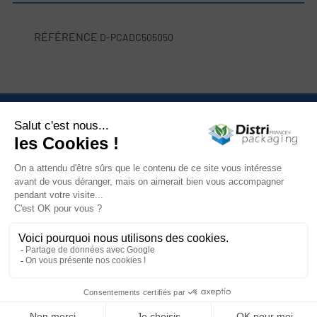
RÉFÉRENCE
D-PCADC505050
Nous contacter

Catégories

Mon compte

Informations

Newsletter

Facebook
YouTube
Instagram
LinkedIn
© 2026 Distripackaging