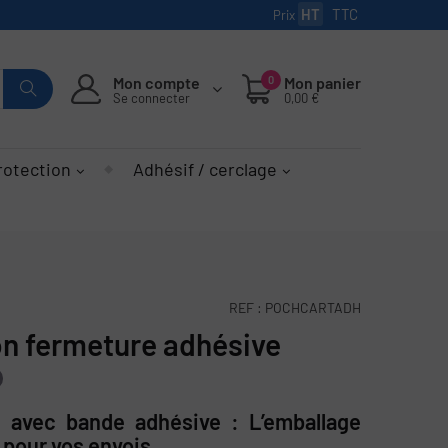
HT
TTC
Prix
Mon compte
0
Mon panier
Se connecter
0,00 €
rotection
Adhésif / cerclage
REF :
POCHCARTADH
on fermeture adhésive
 avec bande adhésive : L’emballage
 pour vos envois
.