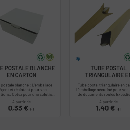
TE POSTALE BLANCHE
TUBE POSTAL
EN CARTON
TRIANGULAIRE E
CARTON
 postale blanche : L’emballage
Tube postal triangulaire en ca
égant et résistant pour vos
L’emballage sécurisé pour vos
z pour une solution
de documents roulés Expédiez vos
’emballage à la fois solide,
documents, affiches, poster
À partir de
À partir de
esthétique...
plans...
Prix
0,33 €
Prix
1,40 €
HT
HT