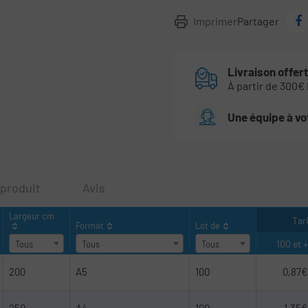
Imprimer
Partager
Livraison offer
À partir de 300€
Une équipe à vo
 produit
Avis
Largeur cm
Ta
Format
Lot de
100 et +
Tous
Tous
Tous
200
A5
100
0,87€