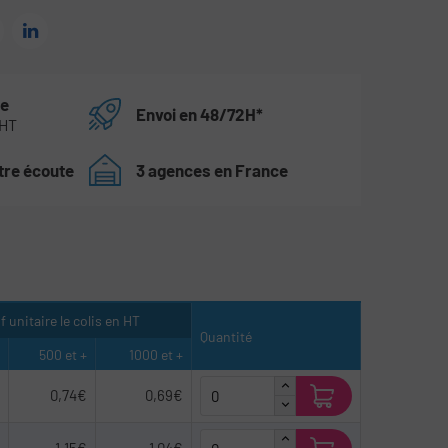
te
Envoi en 48/72H*
 HT
tre écoute
3 agences en France
rif unitaire le colis en HT
Quantité
500 et +
1000 et +
0,74€
0,69€