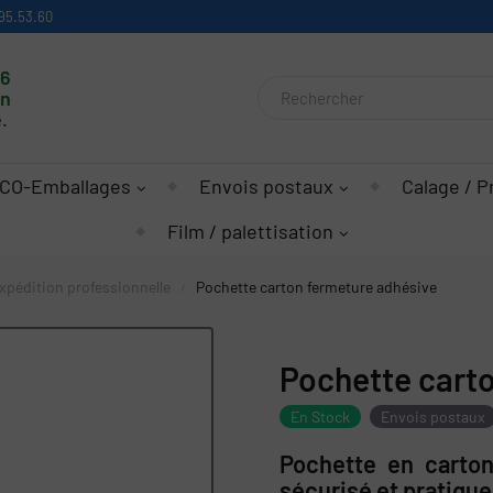
95.53.60
16
on
.
CO-Emballages
Envois postaux
Calage / P
Film / palettisation
xpédition professionnelle
Pochette carton fermeture adhésive
Pochette cart
En Stock
Envois postaux
Pochette en carton
sécurisé et pratique