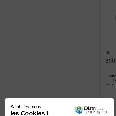
BOÎ
Boîte
él
expéditions. Opte
d