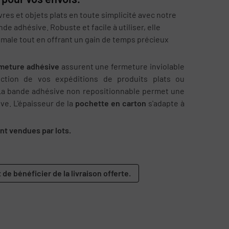
res et objets plats en toute simplicité avec notre
e adhésive. Robuste et facile à utiliser, elle
imale tout en offrant un gain de temps précieux
rmeture adhésive
assurent une fermeture inviolable
ction de vos expéditions de produits plats ou
La bande adhésive non repositionnable permet une
ive. L'épaisseur de la
pochette en carton
s'adapte à
nt vendues par lots.
 de bénéficier de la livraison offerte.