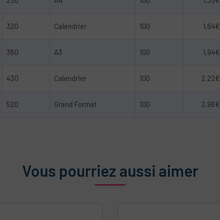
250
A4
100
1,35€
320
Calendrier
100
1,64€
360
A3
100
1,94€
430
Calendrier
100
2,22€
520
Grand Format
100
2,96€
Vous pourriez aussi aimer