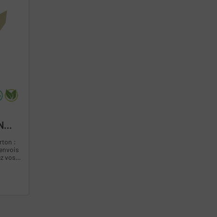
N
rton :
 envois
s ou