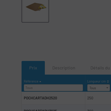
Prix
Description
Détails du
Référence
Longueur cm
Tous
POCHCARTADH2520
250