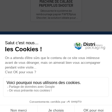
MACHINE DE CALAGE
PAPERPLUS SHOOTER
Découvrez le système de
rembourrage papier PAPERplus
Shooter, la solution idéale pour
emballer, protéger et caller
rapidement vos produits....
Nous contacter

Catégories

Mon compte

Informations

Newsletter

Facebook
YouTube
Instagram
LinkedIn
© 2026 Distripackaging