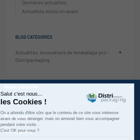
Dernières actualités
Actualités mises en avant
BLOG CATÉGORIES
Actualités, innovations de l'emballage pro -
add
Distripackaging
Nous contacter

Catégories

Mon compte

Informations
