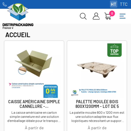
HT
TTC
0
Basc
☰
la
navi
ACCUEIL
CAISSE AMÉRICAINE SIMPLE
PALETTE MOULÉE BOIS
CANNELURE -...
800X1200MM - LOT DE 5
La caisse américaine en carton
La palette moulée 800 x 1200 mm est
simple cannelure est une solution
une solution adaptée aux flux
d’emballage idéale pour le transport,
logistiques nécessitant un support
le stockage et l’expédition de
de charge fiable, léger et pratique à...
À partir de
À partir de
produits...