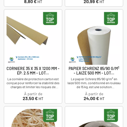
Prix
Prix
8,80 €
20,99 €
HT
HT
CORNIERE 35 X 35 X 1200 MM -
PAPIER SCHRENZ 85/90 G/M²
ÉP. 2.5 MM - LOT...
- LAIZE 500 MM - LOT...
La cornière de protection carton est
Le papier Schrenz 85/90 g/m² en
conçue pour renforcer la stabilité des
laize 500 mm, conditionné en rouleau
charges et limiter les risques de
de 15 kg, est une solution
détérioration pendant le stockage,...
économique pour le calage et la
À partir de
À partir de
protection de vos...
Prix
Prix
23,50 €
24,00 €
HT
HT