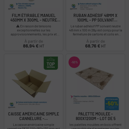
FILM ÉTIRABLE MANUEL
RUBAN ADHÉSIF 48MM X
450MM X 300ML - NEUTRE
100ML - PP SOLVANT
17Μ...
NEUTRE...
⚠️ En raison de tensions
Le ruban adhésif PP solvant neutre
exceptionnelles sur les
48 mm x 100 m 28µ est conçu pour la
approvisionnements, les prix et
fermeture de cartons et colis en
délais de ce produit sont
environnement professionnel. Son...
À partir de
À partir de
susceptibles d’évoluer. Nous vous...
Prix
Prix
86,94 €
68,76 €
HT
HT
-50%
CAISSE AMÉRICAINE SIMPLE
PALETTE MOULÉE -
CANNELURE -...
800X1200M - LOT DE 5
La caisse américaine simple
les palettes moulées en bois offrent
cannelure DF10 220x160x130 mm est
une multitude d'avantages qui les