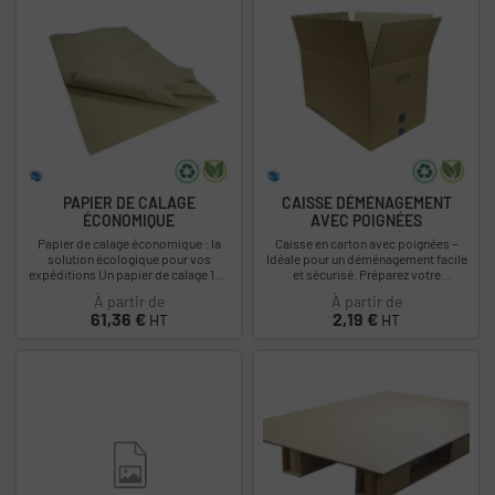
PAPIER DE CALAGE
CAISSE DÉMÉNAGEMENT
ÉCONOMIQUE
AVEC POIGNÉES
Papier de calage économique : la
Caisse en carton avec poignées –
solution écologique pour vos
Idéale pour un déménagement facile
expéditions Un papier de calage 100
et sécurisé. Préparez votre
% recyclé, souple et efficace.
déménagement dans les meilleures
À partir de
À partir de
Fabriqué à...
conditions avec...
Prix
Prix
61,36 €
2,19 €
HT
HT