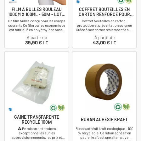
FILM À BULLES ROULEAU
COFFRET BOUTEILLES EN
100CM X 100ML - 50Μ - LOT...
CARTON RENFORCÉ POUR
VIN
Un film bulles conçu pour les usages
Coffret bouteilles en carton :
courants Ce film bulles économique
protection et présentation soignée
est fabriqué en polyéthylène basse
Grâce à son carton résistant et à son
densité (PEBD) avec une épaisseur
calage adapté, le coffret limite les...
À partir de
À partir de
de...
Prix
Prix
39,90 €
43,00 €
HT
HT
GAINE TRANSPARENTE
RUBAN ADHÉSIF KRAFT
RECYCLÉ 100Μ
⚠️ En raison de tensions
Ruban adhésif kraft écologique – 100
exceptionnelles sur les
% recyclable. Ce ruban adhésif en
approvisionnements, les prix et
papier kraft est une alternative