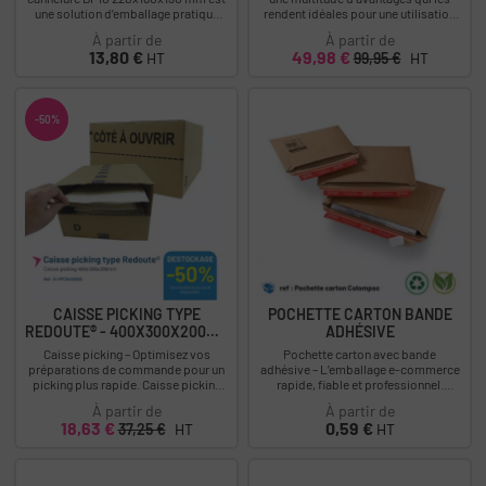
une solution d’emballage pratique
rendent idéales pour une utilisation
pour le conditionnement, le stockage
dans divers secteurs industriels.
À partir de
À partir de
et...
Leur...
Prix
Prix
Prix
13,80 €
49,98 €
HT
99,95 €
HT
-50%
CAISSE PICKING TYPE
POCHETTE CARTON BANDE
REDOUTE® - 400X300X200MM
ADHÉSIVE
-...
Caisse picking – Optimisez vos
Pochette carton avec bande
préparations de commande pour un
adhésive – L’emballage e-commerce
picking plus rapide. Caisse picking
rapide, fiable et professionnel.
400x300x200mm Déstockage :
Pensée pour les e-commerçants
À partir de
À partir de
-50%...
exigeants. La...
Prix
Prix
Prix
18,63 €
0,59 €
37,25 €
HT
HT