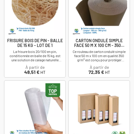
FRISURE BOIS DE PIN - BALLE
CARTON ONDULÉ SIMPLE
DE 15 KG - LOT DE 1
FACE 50 M X 100 CM - 350...
La frisure bois 20/100 en pin,
Ce rouleau de carton ondulé simple
conditionnée en balle de 15 kg, est
face 50 m x 100 cm en qualité 350
une solution de calage naturelle
g/m² est conçu pour protéger
conçue pour protéger les produits
efficacement vos produits contre les
À partir de
À partir de
fragiles...
chocs et...
Prix
Prix
48,51 €
72,35 €
HT
HT