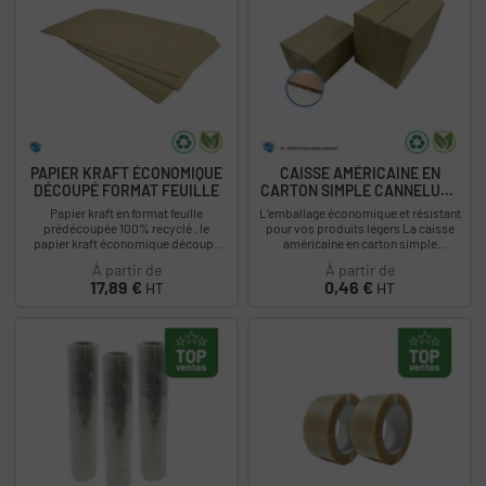
PAPIER KRAFT ÉCONOMIQUE
CAISSE AMÉRICAINE EN
DÉCOUPÉ FORMAT FEUILLE
CARTON SIMPLE CANNELURE
-...
Papier kraft en format feuille
L’emballage économique et résistant
prédécoupée 100% recyclé , le
pour vos produits légers La caisse
papier kraft économique découpé
américaine en carton simple
est la solution économique et
cannelure est une solution
À partir de
À partir de
écologique pour...
d’emballage idéale...
Prix
Prix
17,89 €
0,46 €
HT
HT